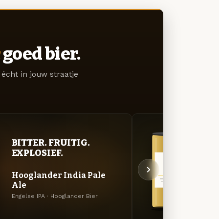
goed bier.
écht in jouw straatje
BITTER. FRUITIG.
GOU
EXPLOSIEF.
ZAC
Hooglander India Pale
Hoog
Ale
Saison
Bier
Engelse IPA · Hooglander Bier