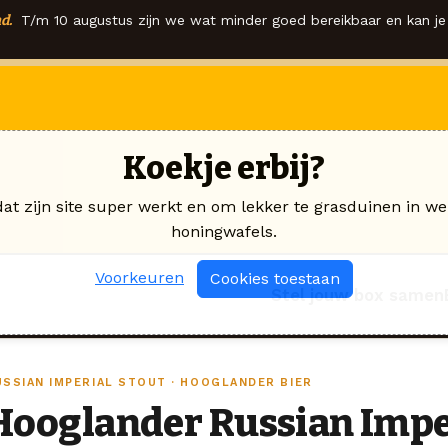
d.
T/m 10 augustus zijn we wat minder goed bereikbaar en kan je 
Koekje erbij?
dat zijn site super werkt en om lekker te grasduinen in we
honingwafels.
Voorkeuren
Cookies toestaan
Stel jouw box samen
USSIAN IMPERIAL STOUT · HOOGLANDER BIER
Hooglander Russian Impe