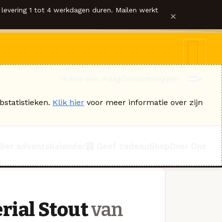
levering 1 tot 4 werkdagen duren. Mailen werkt
×
Ik heb een vraag
Contact
Inloggen
bstatistieken.
Klik hier
voor meer informatie over zijn
Bier adventskalender
Geef cadeau
Shop
Over Ons
rial Stout
van