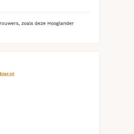
 brouwers, zoals deze Hooglander
ier.nl