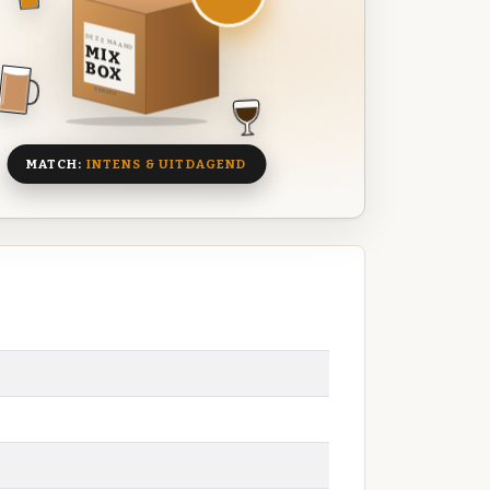
DEZE MAAND
MIX
BOX
8 BIEREN
MATCH:
INTENS & UITDAGEND