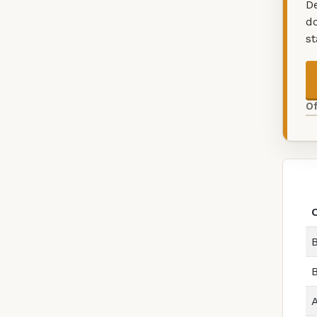
De
d
s
O
B