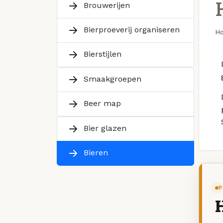
Brouwerijen
Bierproeverij organiseren
H
Bierstijlen
Smaakgroepen
Beer map
Bier glazen
Bieren
P
H