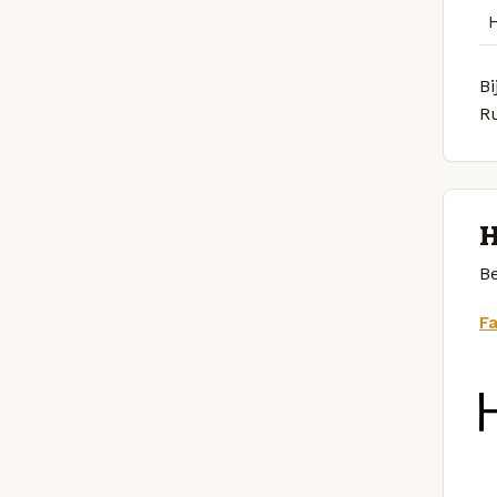
Bi
R
H
Be
F