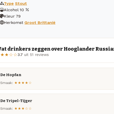
Type
Stout
Alcohol
10
Kleur
79
Herkomst
Groot Brittanië
at drinkers zeggen over Hooglander Russia
★★★☆☆
3.7
uit 51 reviews
De Hopfan
Smaak:
★★★★☆
De Tripel-Tijger
Smaak:
★★★☆☆