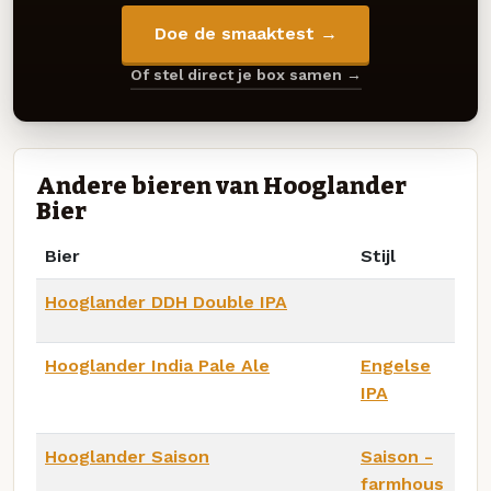
Doe de smaaktest →
Of stel direct je box samen →
Andere bieren van Hooglander
Bier
Bier
Stijl
Hooglander DDH Double IPA
Hooglander India Pale Ale
Engelse
IPA
Hooglander Saison
Saison -
farmhous