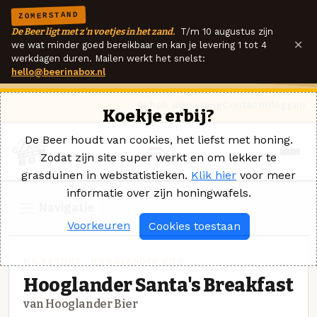
ZOMERSTAND
De Beer ligt met z'n voetjes in het zand.
T/m 10 augustus zijn
×
we wat minder goed bereikbaar en kan je levering 1 tot 4
werkdagen duren. Mailen werkt het snelst:
hello@beerinabox.nl
Ik heb een vraag
Contact
Inloggen
Koekje erbij?
De Beer houdt van cookies, het liefst met honing.
Zodat zijn site super werkt en om lekker te
grasduinen in webstatistieken.
Klik hier
voor meer
informatie over zijn honingwafels.
Navigatie
Voorkeuren
Cookies toestaan
MILKSTOUT · HOOGLANDER BIER
Hooglander Santa's Breakfast
van Hooglander Bier