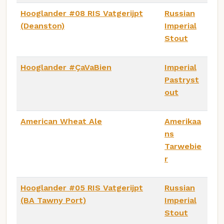
Hooglander #08 RIS Vatgerijpt
Russian
(Deanston)
Imperial
Stout
Hooglander #ÇaVaBien
Imperial
Pastryst
out
American Wheat Ale
Amerikaa
ns
Tarwebie
r
Hooglander #05 RIS Vatgerijpt
Russian
(BA Tawny Port)
Imperial
Stout