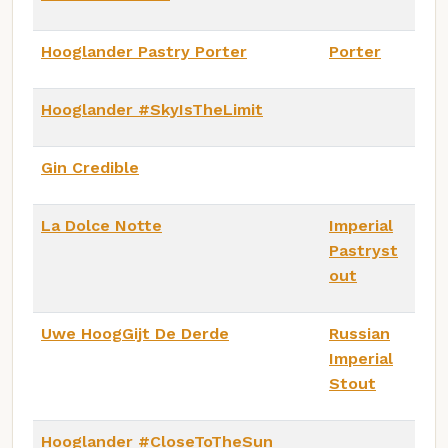
Hooglander Pastry Porter
Porter
Hooglander #SkyIsTheLimit
Gin Credible
La Dolce Notte
Imperial
Pastryst
out
Uwe HoogGijt De Derde
Russian
Imperial
Stout
Hooglander #CloseToTheSun