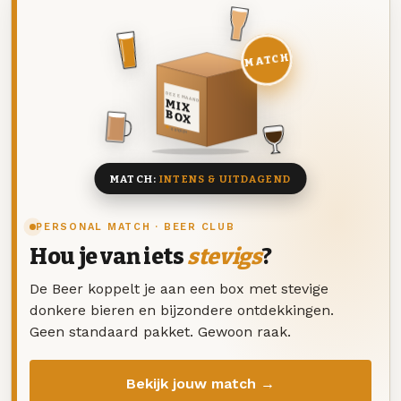
MATCH
DEZE MAAND
MIX
BOX
8 BIEREN
MATCH:
INTENS & UITDAGEND
PERSONAL MATCH · BEER CLUB
Hou je van iets
stevigs
?
De Beer koppelt je aan een box met stevige
donkere bieren en bijzondere ontdekkingen.
Geen standaard pakket. Gewoon raak.
Bekijk jouw match →