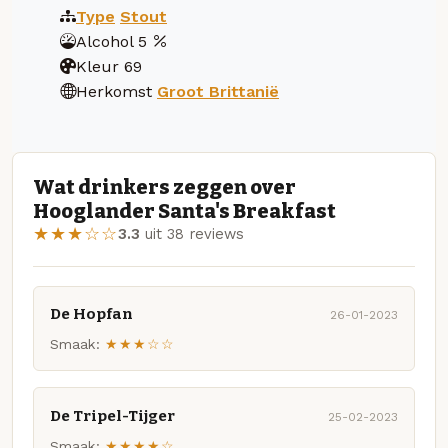
Type
Stout
Alcohol
5
Kleur
69
Herkomst
Groot Brittanië
Wat drinkers zeggen over
Hooglander Santa's Breakfast
★★★☆☆
3.3
uit 38 reviews
De Hopfan
26-01-2023
Smaak:
★★★☆☆
De Tripel-Tijger
25-02-2023
Smaak:
★★★★☆