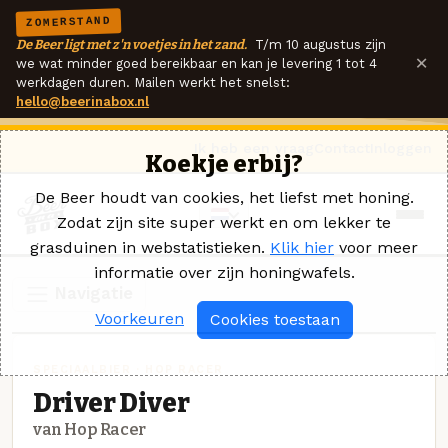
ZOMERSTAND
De Beer ligt met z'n voetjes in het zand.
T/m 10 augustus zijn
×
we wat minder goed bereikbaar en kan je levering 1 tot 4
werkdagen duren. Mailen werkt het snelst:
hello@beerinabox.nl
Ik heb een vraag
Contact
Inloggen
Koekje erbij?
De Beer houdt van cookies, het liefst met honing.
Zodat zijn site super werkt en om lekker te
grasduinen in webstatistieken.
Klik hier
voor meer
informatie over zijn honingwafels.
Navigatie
Voorkeuren
Cookies toestaan
SPECIAALBIER · HOP RACER
Driver Diver
van Hop Racer