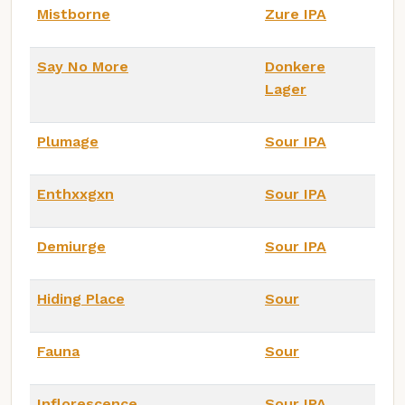
Mistborne
Zure IPA
Say No More
Donkere
Lager
Plumage
Sour IPA
Enthxxgxn
Sour IPA
Demiurge
Sour IPA
Hiding Place
Sour
Fauna
Sour
Inflorescence
Sour IPA