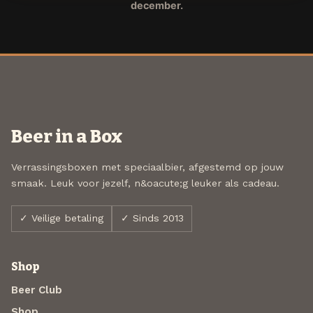
december.
Beer in a Box
Verrassingsboxen met speciaalbier, afgestemd op jouw
smaak. Leuk voor jezelf, n&oacute;g leuker als cadeau.
✓ Veilige betaling
✓ Sinds 2013
Shop
Beer Club
Shop