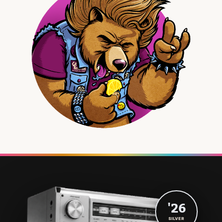
'26
SILVER