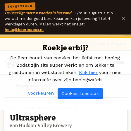
ZOMERSTAND
De Beer ligt met z'n voetjes in het zand.
T/m 10 augustus zijn
×
we wat minder goed bereikbaar en kan je levering 1 tot 4
werkdagen duren. Mailen werkt het snelst:
hello@beerinabox.nl
Ik heb een vraag
Contact
Inloggen
Koekje erbij?
De Beer houdt van cookies, het liefst met honing.
Zodat zijn site super werkt en om lekker te
grasduinen in webstatistieken.
Klik hier
voor meer
informatie over zijn honingwafels.
Navigatie
Voorkeuren
Cookies toestaan
SOUR · HUDSON VALLEY BREWERY
Ultrasphere
van Hudson Valley Brewery