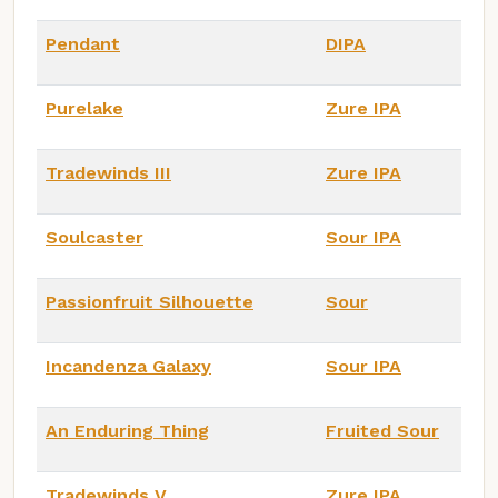
Pendant
DIPA
Purelake
Zure IPA
Tradewinds III
Zure IPA
Soulcaster
Sour IPA
Passionfruit Silhouette
Sour
Incandenza Galaxy
Sour IPA
An Enduring Thing
Fruited Sour
Tradewinds V
Zure IPA