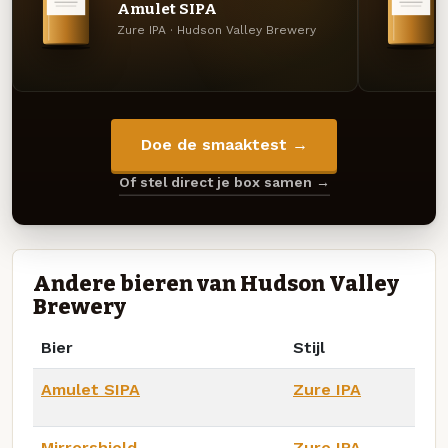
Amulet SIPA
Zure IPA · Hudson Valley Brewery
Doe de smaaktest →
Of stel direct je box samen →
Andere bieren van Hudson Valley
Brewery
Bier
Stijl
Amulet SIPA
Zure IPA
Mirrorshield
Zure IPA