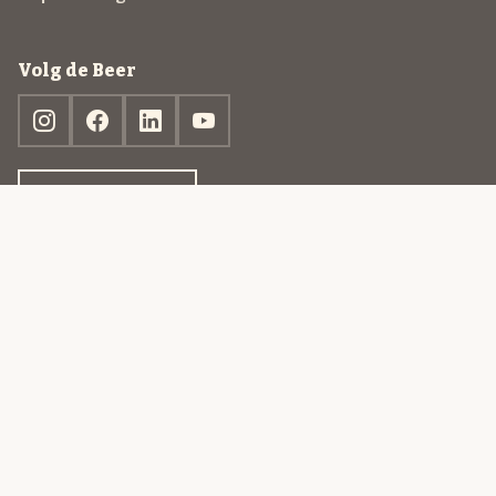
Volg de Beer
Ontdek jouw box
© 2013-2026 Beer in a Box BV