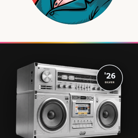
'26
SILVER