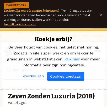
ZOMERSTAND
De Beer ligt met z'n voetjes in het zand.
T/m 10 augustus zijn
×
we wat minder goed bereikbaar en kan je levering 1 tot 4
werkdagen duren. Mailen werkt het snelst:
hello@beerinabox.nl
Ik heb een vraag
Contact
Inloggen
Koekje erbij?
De Beer houdt van cookies, het liefst met honing.
Zodat zijn site super werkt en om lekker te
grasduinen in webstatistieken.
Klik hier
voor meer
informatie over zijn honingwafels.
Navigatie
Voorkeuren
Cookies toestaan
DONKER BELGISCH BIER · HUGEL
Zeven Zonden Luxuria (2018)
van Hugel