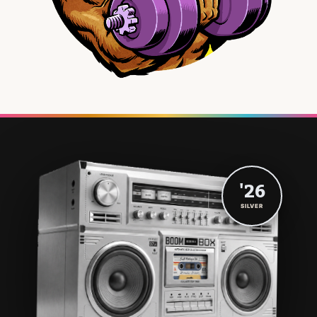
'26
SILVER