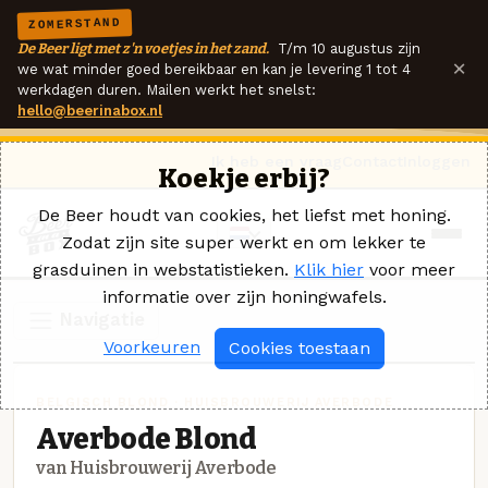
ZOMERSTAND
De Beer ligt met z'n voetjes in het zand.
T/m 10 augustus zijn
×
we wat minder goed bereikbaar en kan je levering 1 tot 4
werkdagen duren. Mailen werkt het snelst:
hello@beerinabox.nl
Ik heb een vraag
Contact
Inloggen
Koekje erbij?
De Beer houdt van cookies, het liefst met honing.
Zodat zijn site super werkt en om lekker te
grasduinen in webstatistieken.
Klik hier
voor meer
informatie over zijn honingwafels.
Navigatie
Voorkeuren
Cookies toestaan
BELGISCH BLOND · HUISBROUWERIJ AVERBODE
Averbode Blond
van Huisbrouwerij Averbode