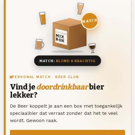
MATCH
DEZE MAAND
MIX
BOX
8 BIEREN
MATCH:
BLOND & KRACHTIG
PERSONAL MATCH · BEER CLUB
Vind je
doordrinkbaar
bier
lekker?
De Beer koppelt je aan een box met toegankelijk
speciaalbier dat verrast zonder dat het te veel
wordt. Gewoon raak.