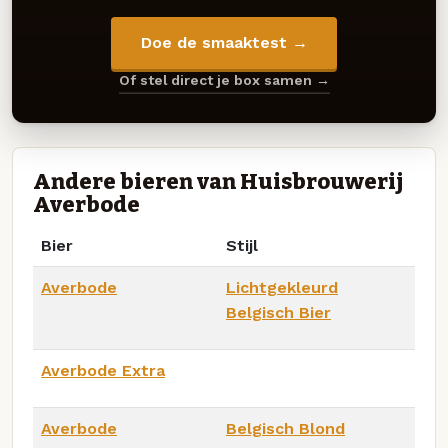
Doe de smaaktest →
Of stel direct je box samen →
Andere bieren van Huisbrouwerij
Averbode
Bier
Stijl
Averbode
Lichtgekleurd
Belgisch Bier
Averbode Extra
Averbode
Belgisch Blond