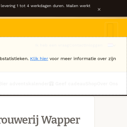
levering 1 tot 4 werkdagen duren. Mailen werkt
×
Ik heb een vraag
Contact
Inloggen
bstatistieken.
Klik hier
voor meer informatie over zijn
Bier adventskalender
Geef cadeau
Shop
Over Ons
rouwerij Wapper