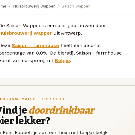
ome
Huisbrouwerij Wapper
Saison Wapper
De Saison Wapper is een bier gebrouwen door
Huisbrouwerij Wapper
uit Antwerp.
Deze
Saison - farmhouse
heeft een alcohol
percentage van 8.0%. De bierstijl Saison - farmhouse
komt van oorsprong uit
België
.
ERSONAL MATCH · BEER CLUB
ind je
doordrinkbaar
ier lekker?
 Beer koppelt je aan een box met toegankelijk