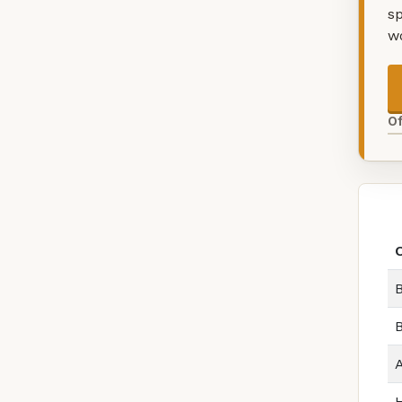
sp
w
O
B