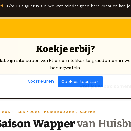
d.
T/m 10 augustus zijn we wat minder goed bereikbaar en kan je 
Koekje erbij?
dat zijn site super werkt en om lekker te grasduinen in we
honingwafels.
Voorkeuren
Cookies toestaan
Stel jouw box samen
AISON - FARMHOUSE · HUISBROUWERIJ WAPPER
Saison Wapper
van Huisb