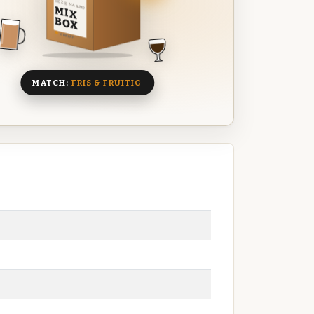
DEZE MAAND
MIX
BOX
8 BIEREN
MATCH:
FRIS & FRUITIG