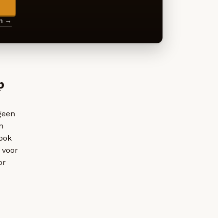
→
en →
p
tgeen
n
ook
 voor
or