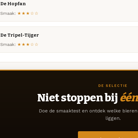
De Hopfan
Smaak:
★★★☆☆
De Tripel-Tijger
Smaak:
★★★☆☆
DE SELECTIE
Niet stoppen bij
één
Doe de smaaktest en ontdek welke bieren 
liggen.