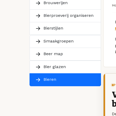
Brouwerijen
H
Bierproeverij organiseren
Bierstijlen
Smaakgroepen
Beer map
Bier glazen
Bieren
P
V
b
De