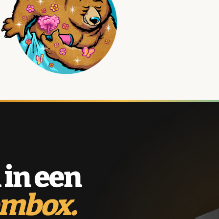
 in een
ombox.