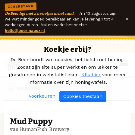
ZOMERSTAND
De Beer ligt met z'n voetjes in het zand.
T/m 10 augustus zijn
×
we wat minder goed bereikbaar en kan je levering 1 tot 4
werkdagen duren. Mailen werkt het snelst:
hello@beerinabox.nl
Ik heb een vraag
Contact
Inloggen
Koekje erbij?
De Beer houdt van cookies, het liefst met honing.
Zodat zijn site super werkt en om lekker te
grasduinen in webstatistieken.
Klik hier
voor meer
informatie over zijn honingwafels.
Navigatie
Voorkeuren
Cookies toestaan
DIPA · HUMANFISH. BREWERY
Mud Puppy
van HumanFish. Brewery