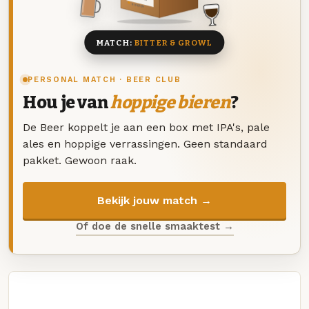
8 BIEREN
MATCH:
BITTER & GROWL
PERSONAL MATCH · BEER CLUB
Hou je van
hoppige bieren
?
De Beer koppelt je aan een box met IPA's, pale
ales en hoppige verrassingen. Geen standaard
pakket. Gewoon raak.
Bekijk jouw match →
Of doe de snelle smaaktest →