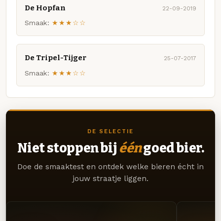
De Hopfan
22-09-2019
Smaak:
★★★☆☆
De Tripel-Tijger
25-07-2017
Smaak:
★★★☆☆
DE SELECTIE
Niet stoppen bij
één
goed bier.
Doe de smaaktest en ontdek welke bieren écht in
jouw straatje liggen.