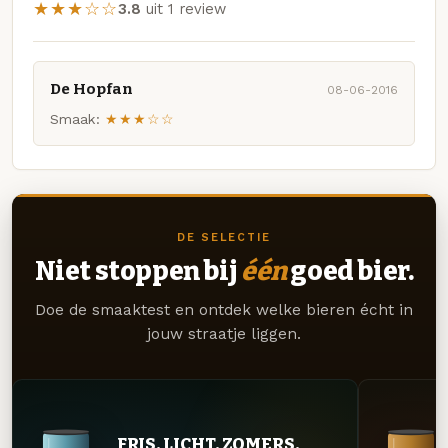
★★★☆☆
3.8
uit 1 review
De Hopfan
08-06-2016
Smaak:
★★★☆☆
DE SELECTIE
Niet stoppen bij
één
goed bier.
Doe de smaaktest en ontdek welke bieren écht in
jouw straatje liggen.
FRIS. LICHT. ZOMERS.