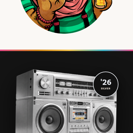
'26
SILVER