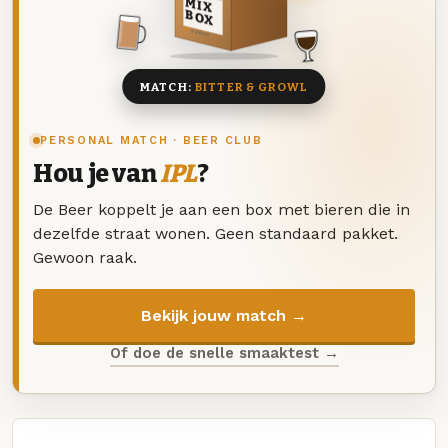
MIX
BOX
8 BIEREN
MATCH:
BITTER & GROWL
PERSONAL MATCH · BEER CLUB
Hou je van
IPL
?
De Beer koppelt je aan een box met bieren die in
dezelfde straat wonen. Geen standaard pakket.
Gewoon raak.
Bekijk jouw match →
Of doe de snelle smaaktest →