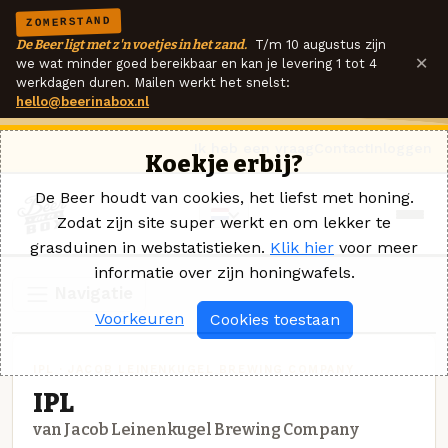
ZOMERSTAND
De Beer ligt met z'n voetjes in het zand.
T/m 10 augustus zijn
×
we wat minder goed bereikbaar en kan je levering 1 tot 4
werkdagen duren. Mailen werkt het snelst:
hello@beerinabox.nl
Ik heb een vraag
Contact
Inloggen
Koekje erbij?
De Beer houdt van cookies, het liefst met honing.
Zodat zijn site super werkt en om lekker te
grasduinen in webstatistieken.
Klik hier
voor meer
informatie over zijn honingwafels.
Navigatie
Voorkeuren
Cookies toestaan
IPL · JACOB LEINENKUGEL BREWING COMPANY
IPL
van Jacob Leinenkugel Brewing Company