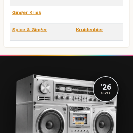
Ginger Kriek
Spice & Ginger
Kruidenbier
'26
SILVER