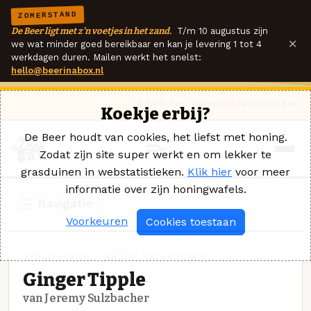
ZOMERSTAND
De Beer ligt met z'n voetjes in het zand.
T/m 10 augustus zijn
×
we wat minder goed bereikbaar en kan je levering 1 tot 4
werkdagen duren. Mailen werkt het snelst:
hello@beerinabox.nl
Ik heb een vraag
Contact
Inloggen
Koekje erbij?
De Beer houdt van cookies, het liefst met honing.
Zodat zijn site super werkt en om lekker te
grasduinen in webstatistieken.
Klik hier
voor meer
informatie over zijn honingwafels.
Navigatie
Voorkeuren
Cookies toestaan
SPECIAALBIER · JEREMY SULZBACHER
Ginger Tipple
van Jeremy Sulzbacher