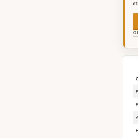
s
O
B