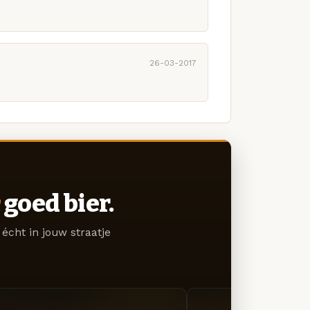
26-03-2017
goed bier.
écht in jouw straatje