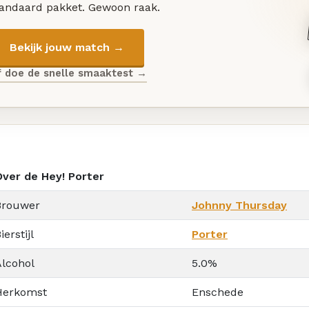
tandaard pakket. Gewoon raak.
Bekijk jouw match →
f doe de snelle smaaktest →
Over de Hey! Porter
Brouwer
Johnny Thursday
ierstijl
Porter
Alcohol
5.0%
Herkomst
Enschede