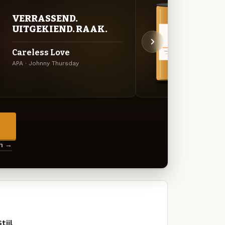
VERRASSEND.
BITT
UITGEKIEND. RAAK.
EXP
Careless Love
Zwar
APA · Johnny Thursday
Black 
→
en →
tijl