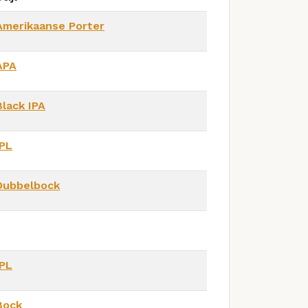
Amerikaanse Porter
APA
Black IPA
IPL
Dubbelbock
IPL
Bock