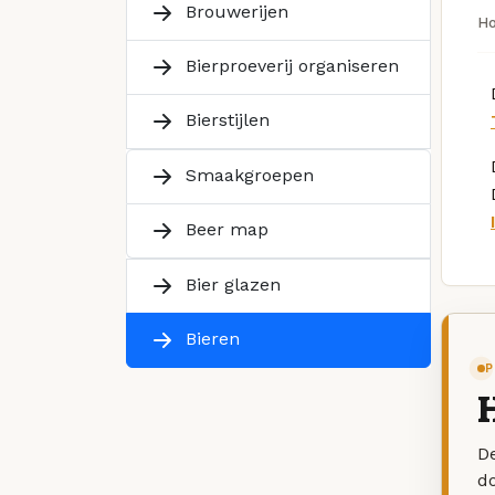
Brouwerijen
H
Bierproeverij organiseren
Bierstijlen
Smaakgroepen
Beer map
Bier glazen
Bieren
P
H
De
d