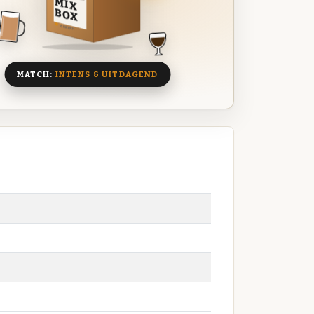
MIX
BOX
8 BIEREN
MATCH:
INTENS & UITDAGEND