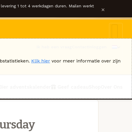
levering 1 tot 4 werkdagen duren. Mailen werkt
×
Ik heb een vraag
Contact
Inloggen
bstatistieken.
Klik hier
voor meer informatie over zijn
Bier adventskalender
Geef cadeau
Shop
Over Ons
ursday