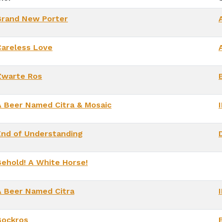
Brand New Porter
Careless Love
Zwarte Ros
A Beer Named Citra & Mosaic
End of Understanding
Behold! A White Horse!
A Beer Named Citra
Bockros