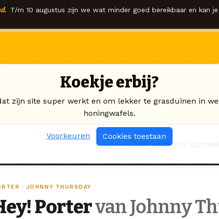
d.
T/m 10 augustus zijn we wat minder goed bereikbaar en kan je 
Koekje erbij?
dat zijn site super werkt en om lekker te grasduinen in we
honingwafels.
Voorkeuren
Cookies toestaan
Stel jouw box samen
ORTER · JOHNNY THURSDAY
Hey! Porter
van Johnny Th