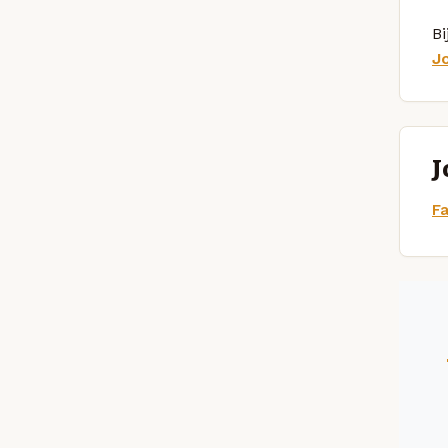
Bi
J
J
F