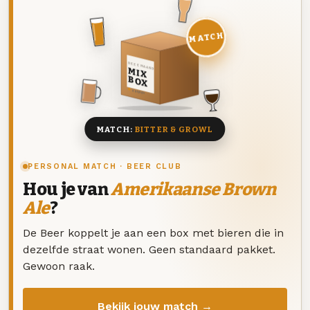
MATCH
DEZE MAAND
MIX
BOX
8 BIEREN
MATCH:
BITTER & GROWL
PERSONAL MATCH · BEER CLUB
Hou je van
Amerikaanse Brown
Ale
?
De Beer koppelt je aan een box met bieren die in
dezelfde straat wonen. Geen standaard pakket.
Gewoon raak.
Bekijk jouw match →