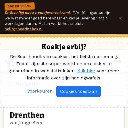
ZOMERSTAND
De Beer ligt met z'n voetjes in het zand.
T/m 10 augustus zijn
×
we wat minder goed bereikbaar en kan je levering 1 tot 4
werkdagen duren. Mailen werkt het snelst:
hello@beerinabox.nl
Ik heb een vraag
Contact
Inloggen
Koekje erbij?
De Beer houdt van cookies, het liefst met honing.
Zodat zijn site super werkt en om lekker te
grasduinen in webstatistieken.
Klik hier
voor meer
informatie over zijn honingwafels.
Navigatie
Voorkeuren
Cookies toestaan
AMERIKAANSE BROWN ALE · JONGE BEER
Drenthen
van Jonge Beer