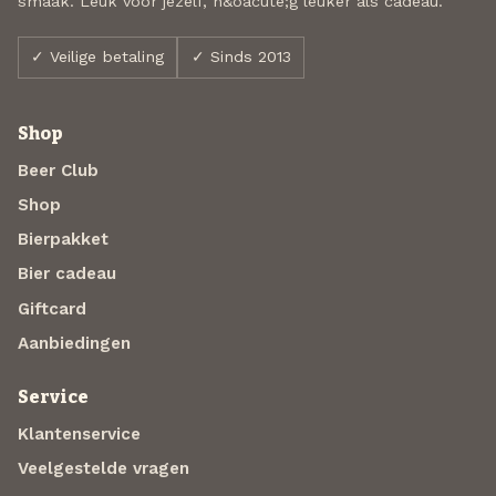
smaak. Leuk voor jezelf, n&oacute;g leuker als cadeau.
✓ Veilige betaling
✓ Sinds 2013
Shop
Beer Club
Shop
Bierpakket
Bier cadeau
Giftcard
Aanbiedingen
Service
Klantenservice
Veelgestelde vragen