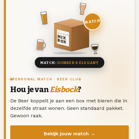
MATCH
DEZE MAAND
MIX
BOX
8 BIEREN
MATCH:
DONKER & ELEGANT
PERSONAL MATCH · BEER CLUB
Hou je van
Eisbock
?
De Beer koppelt je aan een box met bieren die in
dezelfde straat wonen. Geen standaard pakket.
Gewoon raak.
Bekijk jouw match →