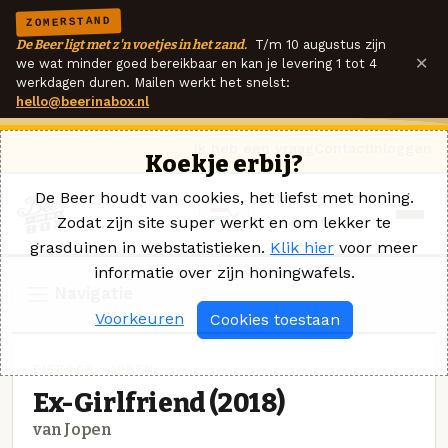
ZOMERSTAND
De Beer ligt met z'n voetjes in het zand.
T/m 10 augustus zijn
×
we wat minder goed bereikbaar en kan je levering 1 tot 4
werkdagen duren. Mailen werkt het snelst:
hello@beerinabox.nl
Ik heb een vraag
Contact
Inloggen
Koekje erbij?
De Beer houdt van cookies, het liefst met honing.
Zodat zijn site super werkt en om lekker te
grasduinen in webstatistieken.
Klik hier
voor meer
informatie over zijn honingwafels.
Navigatie
Voorkeuren
Cookies toestaan
EISBOCK · JOPEN
Ex-Girlfriend (2018)
van Jopen