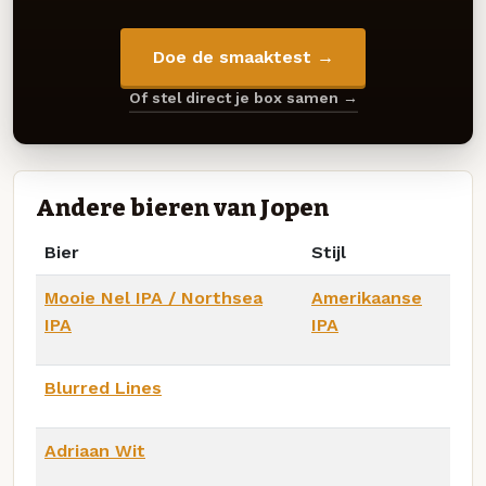
Doe de smaaktest →
Of stel direct je box samen →
Andere bieren van Jopen
Bier
Stijl
Mooie Nel IPA / Northsea
Amerikaanse
IPA
IPA
Blurred Lines
Adriaan Wit