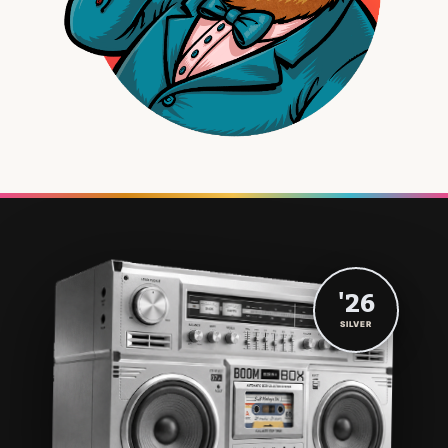
'26
SILVER