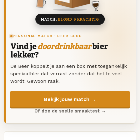
8 BIEREN
MATCH:
BLOND & KRACHTIG
PERSONAL MATCH · BEER CLUB
Vind je
doordrinkbaar
bier
lekker?
De Beer koppelt je aan een box met toegankelijk
speciaalbier dat verrast zonder dat het te veel
wordt. Gewoon raak.
Bekijk jouw match →
Of doe de snelle smaaktest →