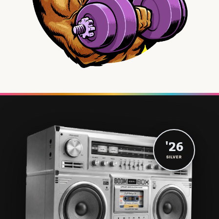
'26
SILVER