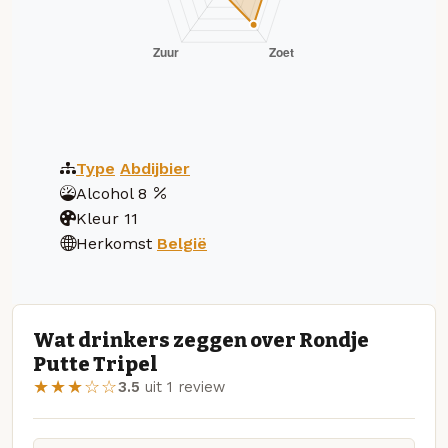
Type
Abdijbier
Alcohol
8
Kleur
11
Herkomst
België
Wat drinkers zeggen over Rondje
Putte Tripel
★★★☆☆
3.5
uit 1 review