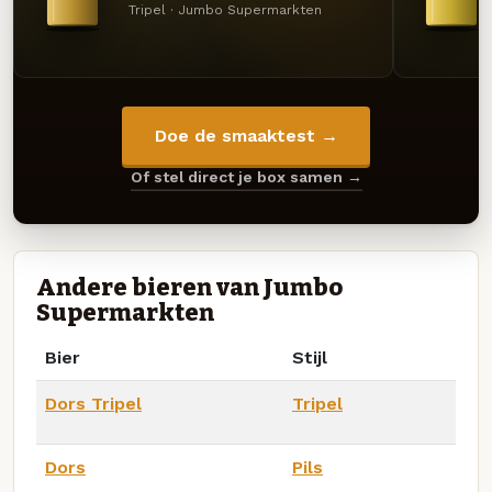
Tripel · Jumbo Supermarkten
Doe de smaaktest →
Of stel direct je box samen →
Andere bieren van Jumbo
Supermarkten
Bier
Stijl
Dors Tripel
Tripel
Dors
Pils