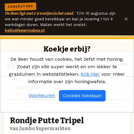
ZOMERSTAND
De Beer ligt met z'n voetjes in het zand.
T/m 10 augustus zijn
×
we wat minder goed bereikbaar en kan je levering 1 tot 4
werkdagen duren. Mailen werkt het snelst:
hello@beerinabox.nl
Ik heb een vraag
Contact
Inloggen
Koekje erbij?
De Beer houdt van cookies, het liefst met honing.
Zodat zijn site super werkt en om lekker te
grasduinen in webstatistieken.
Klik hier
voor meer
informatie over zijn honingwafels.
Navigatie
Voorkeuren
Cookies toestaan
TRIPEL · JUMBO SUPERMARKTEN
Rondje Putte Tripel
van Jumbo Supermarkten