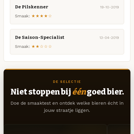
De Pilskenner
19-10-2019
Smaak:
★★★★☆
De Saison-Specialist
13-04-2019
Smaak:
★★☆☆☆
DE SELECTIE
Niet stoppen bij
één
goed bier.
Doe de smaaktest en ontdek welke bieren écht in
jouw straatje liggen.