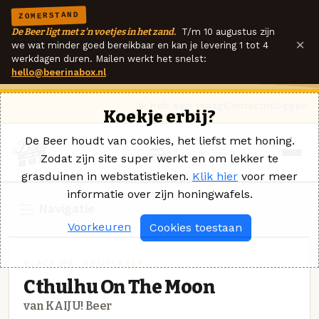
ZOMERSTAND
De Beer ligt met z'n voetjes in het zand.
T/m 10 augustus zijn
×
we wat minder goed bereikbaar en kan je levering 1 tot 4
werkdagen duren. Mailen werkt het snelst:
hello@beerinabox.nl
Ik heb een vraag
Contact
Inloggen
Koekje erbij?
De Beer houdt van cookies, het liefst met honing.
Zodat zijn site super werkt en om lekker te
grasduinen in webstatistieken.
Klik hier
voor meer
informatie over zijn honingwafels.
Navigatie
Voorkeuren
Cookies toestaan
BLACK IPA · KAIJU! BEER
Cthulhu On The Moon
van KAIJU! Beer