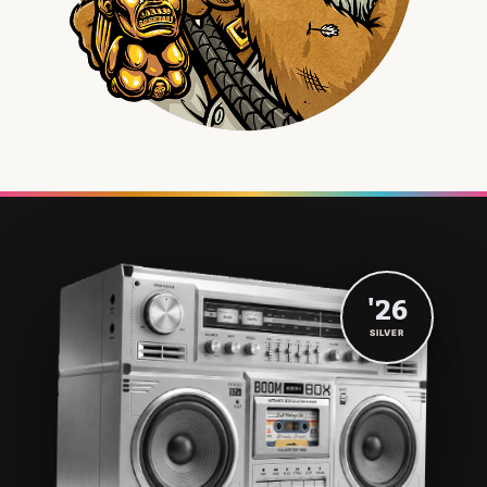
'26
SILVER