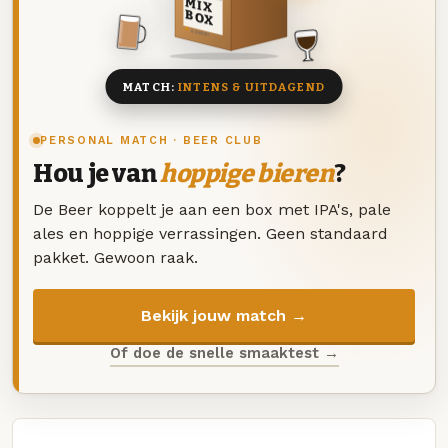
MIX
BOX
8 BIEREN
MATCH:
INTENS & UITDAGEND
PERSONAL MATCH · BEER CLUB
Hou je van
hoppige bieren
?
De Beer koppelt je aan een box met IPA's, pale
ales en hoppige verrassingen. Geen standaard
pakket. Gewoon raak.
Bekijk jouw match →
Of doe de snelle smaaktest →