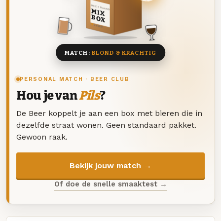
DEZE MAAND
MIX
BOX
8 BIEREN
MATCH:
BLOND & KRACHTIG
PERSONAL MATCH · BEER CLUB
Hou je van
Pils
?
De Beer koppelt je aan een box met bieren die in
dezelfde straat wonen. Geen standaard pakket.
Gewoon raak.
Bekijk jouw match →
Of doe de snelle smaaktest →