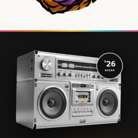
'26
SILVER