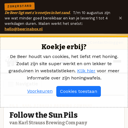
ZOMERSTAND
De Beer ligt met z'n voetjes in het zand.
T/m 10 augustus zijn
×
we wat minder goed bereikbaar en kan je levering 1 tot 4
werkdagen duren. Mailen werkt het snelst:
hello@beerinabox.nl
Ik heb een vraag
Contact
Inloggen
Koekje erbij?
De Beer houdt van cookies, het liefst met honing.
Zodat zijn site super werkt en om lekker te
grasduinen in webstatistieken.
Klik hier
voor meer
informatie over zijn honingwafels.
Navigatie
Voorkeuren
Cookies toestaan
PILS · KARL STRAUSS BREWING COMPANY
Follow the Sun Pils
van Karl Strauss Brewing Company