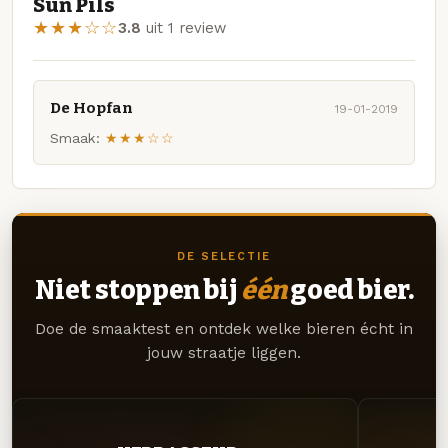
Sun Pils
★★★☆☆
3.8
uit 1 review
De Hopfan
19-01-2019
Smaak:
★★★☆☆
DE SELECTIE
Niet stoppen bij
één
goed bier.
Doe de smaaktest en ontdek welke bieren écht in
jouw straatje liggen.