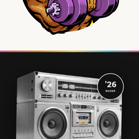
'26
SILVER