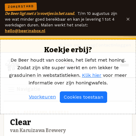
ZOMERSTAND
De Beer ligt met z'n voetjes in het zand.
T/m 10 augustus zijn
×
we wat minder goed bereikbaar en kan je levering 1 tot 4
werkdagen duren. Mailen werkt het snelst:
hello@beerinabox.nl
Ik heb een vraag
Contact
Inloggen
Koekje erbij?
De Beer houdt van cookies, het liefst met honing.
Zodat zijn site super werkt en om lekker te
grasduinen in webstatistieken.
Klik hier
voor meer
informatie over zijn honingwafels.
Navigatie
Voorkeuren
Cookies toestaan
PILS · KARUIZAWA BREWERY
Clear
van Karuizawa Brewery