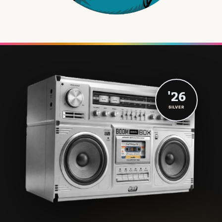
'26
SILVER