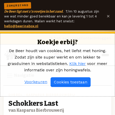
ZOMERSTAND
De Beer ligt met z'n voetjes in het zand.
T/m 10 augustus zijn
×
we wat minder goed bereikbaar en kan je levering 1 tot 4
werkdagen duren. Mailen werkt het snelst:
hello@beerinabox.nl
Ik heb een vraag
Contact
Inloggen
Koekje erbij?
De Beer houdt van cookies, het liefst met honing.
Zodat zijn site super werkt en om lekker te
grasduinen in webstatistieken.
Klik hier
voor meer
informatie over zijn honingwafels.
Navigatie
Voorkeuren
Cookies toestaan
DUBBEL · KASPARUS BIERBROUWERIJ
Schokkers Last
van Kasparus Bierbrouwerij