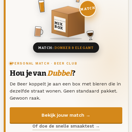
MATCH
DEZE MAAND
MIX
BOX
8 BIEREN
MATCH:
DONKER & ELEGANT
PERSONAL MATCH · BEER CLUB
Hou je van
Dubbel
?
De Beer koppelt je aan een box met bieren die in
dezelfde straat wonen. Geen standaard pakket.
Gewoon raak.
Bekijk jouw match →
Of doe de snelle smaaktest →