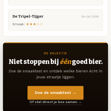
De Tripel-Tijger
04-06-2019
Smaak:
★★★☆☆
DE SELECTIE
Niet stoppen bij
één
goed bier.
Doe de smaaktest en ontdek welke bieren écht in
jouw straatje liggen.
Doe de smaaktest →
Of stel direct je box samen →