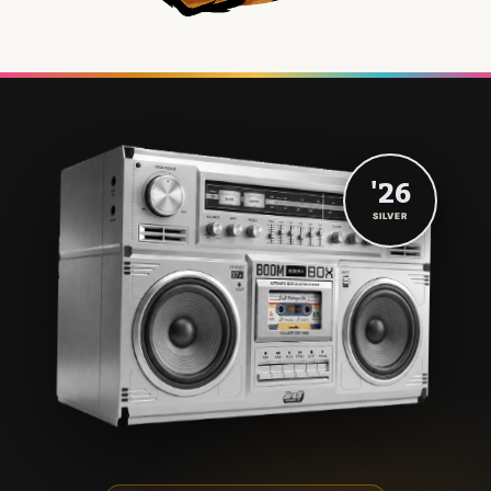
'26
SILVER