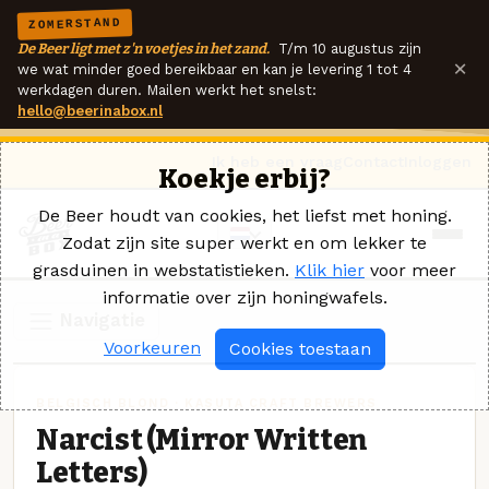
ZOMERSTAND
De Beer ligt met z'n voetjes in het zand.
T/m 10 augustus zijn
×
we wat minder goed bereikbaar en kan je levering 1 tot 4
werkdagen duren. Mailen werkt het snelst:
hello@beerinabox.nl
Ik heb een vraag
Contact
Inloggen
Koekje erbij?
De Beer houdt van cookies, het liefst met honing.
Zodat zijn site super werkt en om lekker te
grasduinen in webstatistieken.
Klik hier
voor meer
informatie over zijn honingwafels.
Navigatie
Voorkeuren
Cookies toestaan
BELGISCH BLOND · KASUTA CRAFT BREWERS
Narcist (Mirror Written
Letters)