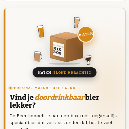
MATCH
DEZE MAAND
MIX
BOX
8 BIEREN
MATCH:
BLOND & KRACHTIG
PERSONAL MATCH · BEER CLUB
Vind je
doordrinkbaar
bier
lekker?
De Beer koppelt je aan een box met toegankelijk
speciaalbier dat verrast zonder dat het te veel