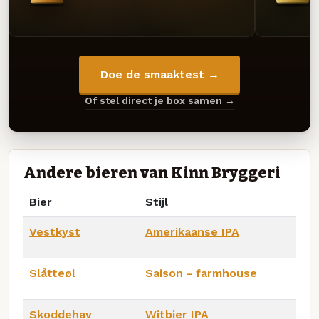
Doe de smaaktest →
Of stel direct je box samen →
Andere bieren van Kinn Bryggeri
Bier
Stijl
Vestkyst
Amerikaanse IPA
Slåtteøl
Saison - farmhouse
Skoddehav
Witbier IPA