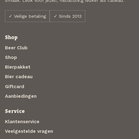
smaak. Leuk voor jezelf, n&oacute;g leuker als cadeau.
✓ Veilige betaling
✓ Sinds 2013
Shop
Beer Club
Shop
Bierpakket
Bier cadeau
Giftcard
Aanbiedingen
Service
Klantenservice
Veelgestelde vragen