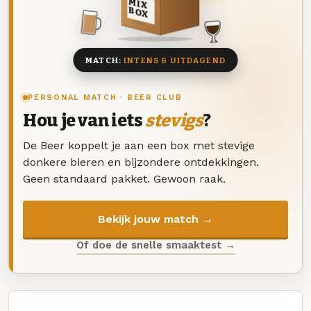
MIX
BOX
8 BIEREN
MATCH:
INTENS & UITDAGEND
PERSONAL MATCH · BEER CLUB
Hou je van iets
stevigs
?
De Beer koppelt je aan een box met stevige
donkere bieren en bijzondere ontdekkingen.
Geen standaard pakket. Gewoon raak.
Bekijk jouw match →
Of doe de snelle smaaktest →