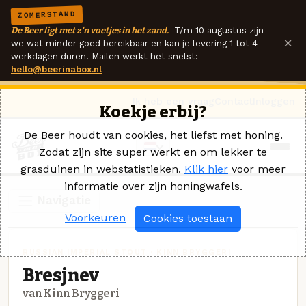
ZOMERSTAND
De Beer ligt met z'n voetjes in het zand.
T/m 10 augustus zijn
×
we wat minder goed bereikbaar en kan je levering 1 tot 4
werkdagen duren. Mailen werkt het snelst:
hello@beerinabox.nl
Ik heb een vraag
Contact
Inloggen
Koekje erbij?
De Beer houdt van cookies, het liefst met honing.
Zodat zijn site super werkt en om lekker te
grasduinen in webstatistieken.
Klik hier
voor meer
informatie over zijn honingwafels.
Navigatie
Voorkeuren
Cookies toestaan
RUSSIAN IMPERIAL STOUT · KINN BRYGGERI
Bresjnev
van Kinn Bryggeri