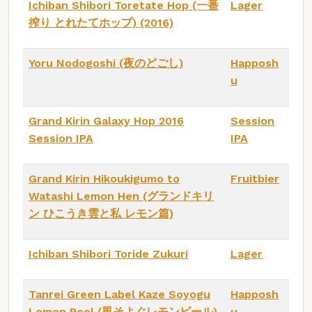
Ichiban Shibori Toretate Hop (一番
Lager
搾り とれたてホップ) (2016)
Yoru Nodogoshi (夜のどごし)
Happosh
u
Grand Kirin Galaxy Hop 2016
Session
Session IPA
IPA
Grand Kirin Hikoukigumo to
Fruitbier
Watashi Lemon Hen (グランドキリ
ン ひこうき雲と私 レモン篇)
Ichiban Shibori Toride Zukuri
Lager
Tanrei Green Label Kaze Soyogu
Happosh
Lemon Peel (風そよぐレモンピール)
u