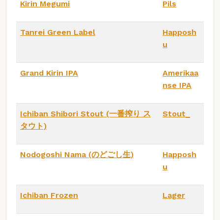
Kirin Megumi
Pils
Tanrei Green Label
Happosh
u
Grand Kirin IPA
Amerikaa
nse IPA
Ichiban Shibori Stout (一番搾り ス
Stout_
タウト)
Nodogoshi Nama (のどごし生)
Happosh
u
Ichiban Frozen
Lager