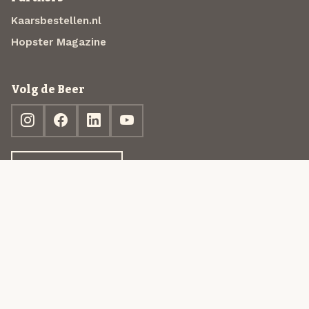
Kaarsbestellen.nl
Hopster Magazine
Volg de Beer
Ontdek jouw box
© 2013-2026 Beer in a Box BV