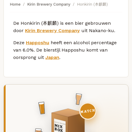
Home
Kirin Brewery Company
Honkirin (本麒麟)
De Honkirin (本麒麟) is een bier gebrouwen
door
Kirin Brewery Company
uit Nakano-ku.
Deze
Happoshu
heeft een alcohol percentage
van 6.0%. De bierstijl Happoshu komt van
oorsprong uit
Japan
.
MATCH
DEZE MAAND
MIX
BOX