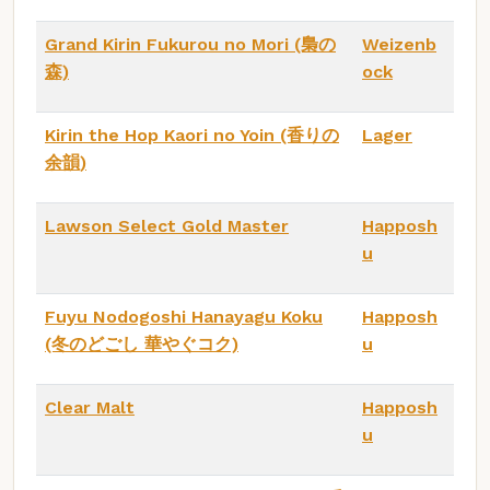
Grand Kirin Fukurou no Mori (梟の
Weizenb
森)
ock
Kirin the Hop Kaori no Yoin (香りの
Lager
余韻)
Lawson Select Gold Master
Happosh
u
Fuyu Nodogoshi Hanayagu Koku
Happosh
(冬のどごし 華やぐコク)
u
Clear Malt
Happosh
u