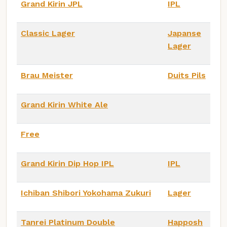
Grand Kirin JPL
IPL
Classic Lager
Japanse
Lager
Brau Meister
Duits Pils
Grand Kirin White Ale
Free
Grand Kirin Dip Hop IPL
IPL
Ichiban Shibori Yokohama Zukuri
Lager
Tanrei Platinum Double
Happosh