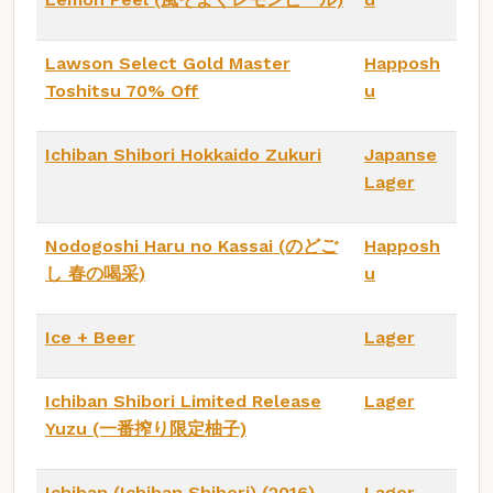
Lawson Select Gold Master
Happosh
Toshitsu 70% Off
u
Ichiban Shibori Hokkaido Zukuri
Japanse
Lager
Nodogoshi Haru no Kassai (のどご
Happosh
し 春の喝采)
u
Ice + Beer
Lager
Ichiban Shibori Limited Release
Lager
Yuzu (一番搾り限定柚子)
Ichiban (Ichiban Shibori) (2016)
Lager