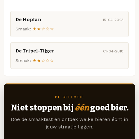
De Hopfan
15-04-2023
Smaak:
★★☆☆☆
De Tripel-Tijger
01-04-2018
Smaak:
★★☆☆☆
DE SELECTIE
Niet stoppen bij
één
goed bier.
Doe de smaaktest en ontdek welke bieren écht in
jouw straatje liggen.