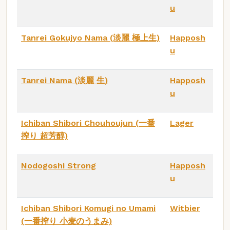
u
Tanrei Gokujyo Nama (淡麗 極上生)
Happosh
u
Tanrei Nama (淡麗 生)
Happosh
u
Ichiban Shibori Chouhoujun (一番
Lager
搾り 超芳醇)
Nodogoshi Strong
Happosh
u
Ichiban Shibori Komugi no Umami
Witbier
(一番搾り 小麦のうまみ)