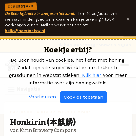
ZOMERSTAND
De Beer ligt met z'n voetjes in het zand.
T/m 10 augustus zijn
×
we wat minder goed bereikbaar en kan je levering 1 tot 4
werkdagen duren. Mailen werkt het snelst:
hello@beerinabox.nl
Ik heb een vraag
Contact
Inloggen
Koekje erbij?
De Beer houdt van cookies, het liefst met honing.
Zodat zijn site super werkt en om lekker te
grasduinen in webstatistieken.
Klik hier
voor meer
informatie over zijn honingwafels.
Navigatie
Voorkeuren
Cookies toestaan
HAPPOSHU · KIRIN BREWERY COMPANY
Honkirin (本麒麟)
van Kirin Brewery Company