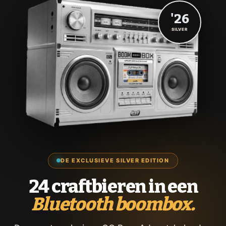
'26
SILVER
DE EXCLUSIEVE SILVER EDITION
24 craftbieren in een
Bluetooth boombox.