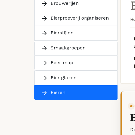
Brouwerijen
Bierproeverij organiseren
H
Bierstijlen
Smaakgroepen
Beer map
Bier glazen
Bieren
P
De