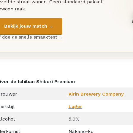
ezelfde straat wonen. Geen standaard pakket.
ewoon raak.
Bekijk jouw match →
f doe de snelle smaaktest →
Over de Ichiban Shibori Premium
Brouwer
Kirin Brewery Company
ierstijl
Lager
Alcohol
5.0%
Herkomst
Nakano-ku