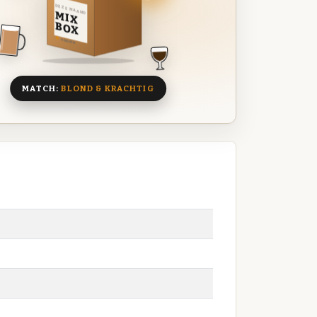
DEZE MAAND
MIX
BOX
8 BIEREN
MATCH:
BLOND & KRACHTIG