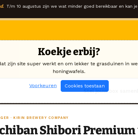
d.
T/m 10 augustus zijn we wat minder goed bereikbaar en kan je 
Koekje erbij?
dat zijn site super werkt en om lekker te grasduinen in we
honingwafels.
Voorkeuren
Cookies toestaan
Stel jouw box samen
AGER · KIRIN BREWERY COMPANY
Ichiban Shibori Premium