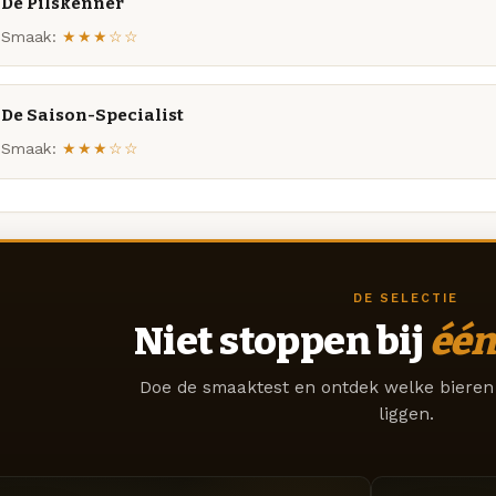
De Pilskenner
Smaak:
★★★☆☆
De Saison-Specialist
Smaak:
★★★☆☆
DE SELECTIE
Niet stoppen bij
één
Doe de smaaktest en ontdek welke bieren 
liggen.