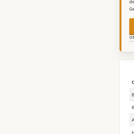
d
G
O
B