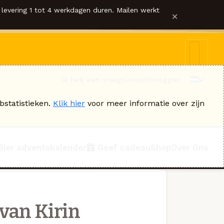
levering 1 tot 4 werkdagen duren. Mailen werkt
×
Ik heb een vraag
Contact
Inloggen
bstatistieken.
Klik hier
voor meer informatie over zijn
Bier adventskalender
Geef cadeau
Shop
Over Ons
van Kirin