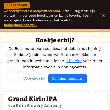
ZOMERSTAND
De Beer ligt met z'n voetjes in het zand.
T/m 10 augustus zijn
×
we wat minder goed bereikbaar en kan je levering 1 tot 4
werkdagen duren. Mailen werkt het snelst:
hello@beerinabox.nl
Ik heb een vraag
Contact
Inloggen
Koekje erbij?
De Beer houdt van cookies, het liefst met honing.
Zodat zijn site super werkt en om lekker te
grasduinen in webstatistieken.
Klik hier
voor meer
informatie over zijn honingwafels.
Navigatie
Voorkeuren
Cookies toestaan
AMERIKAANSE IPA · KIRIN BREWERY COMPANY
Grand Kirin IPA
van Kirin Brewery Company