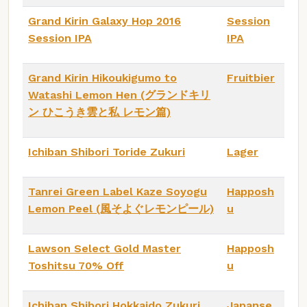
Grand Kirin Galaxy Hop 2016
Session
Session IPA
IPA
Grand Kirin Hikoukigumo to
Fruitbier
Watashi Lemon Hen (グランドキリ
ン ひこうき雲と私 レモン篇)
Ichiban Shibori Toride Zukuri
Lager
Tanrei Green Label Kaze Soyogu
Happosh
Lemon Peel (風そよぐレモンピール)
u
Lawson Select Gold Master
Happosh
Toshitsu 70% Off
u
Ichiban Shibori Hokkaido Zukuri
Japanse