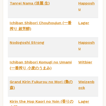
Tanrei Nama (淡麗 生)
Happosh
u
Ichiban Shibori Chouhoujun (一番
Lager
搾り 超芳醇)
Nodogoshi Strong
Happosh
u
Ichiban Shibori Komugi no Umami
Witbier
(一番搾り 小麦のうまみ)
Grand Kirin Fukurou no Mori (梟の
Weizenb
森)
ock
Kirin the Hop Kaori no Yoin (香りの
Lager