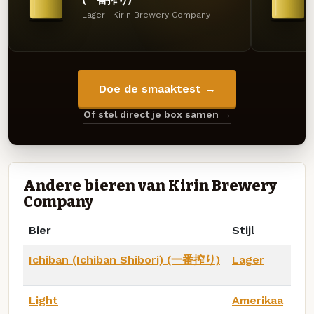
Lager · Kirin Brewery Company
Doe de smaaktest →
Of stel direct je box samen →
Andere bieren van Kirin Brewery
Company
Bier
Stijl
Ichiban (Ichiban Shibori) (一番搾り)
Lager
Light
Amerikaa