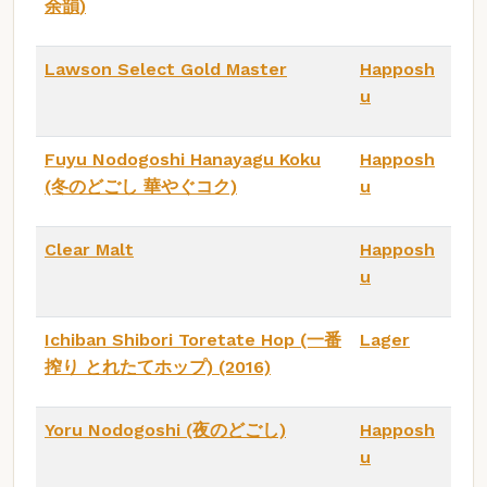
余韻)
Lawson Select Gold Master
Happosh
u
Fuyu Nodogoshi Hanayagu Koku
Happosh
(冬のどごし 華やぐコク)
u
Clear Malt
Happosh
u
Ichiban Shibori Toretate Hop (一番
Lager
搾り とれたてホップ) (2016)
Yoru Nodogoshi (夜のどごし)
Happosh
u