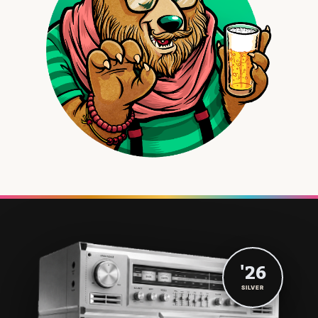
'26
SILVER