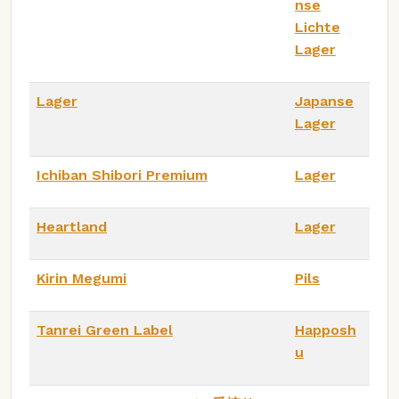
nse
Lichte
Lager
Lager
Japanse
Lager
Ichiban Shibori Premium
Lager
Heartland
Lager
Kirin Megumi
Pils
Tanrei Green Label
Happosh
u