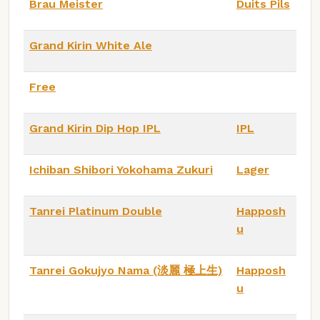
Brau Meister
Duits Pils
Grand Kirin White Ale
Free
Grand Kirin Dip Hop IPL
IPL
Ichiban Shibori Yokohama Zukuri
Lager
Tanrei Platinum Double
Happosh
u
Tanrei Gokujyo Nama (淡麗 極上生)
Happosh
u