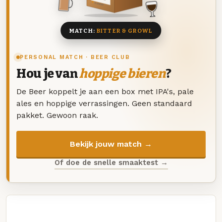
8 BIEREN
MATCH:
BITTER & GROWL
PERSONAL MATCH · BEER CLUB
Hou je van
hoppige bieren
?
De Beer koppelt je aan een box met IPA's, pale
ales en hoppige verrassingen. Geen standaard
pakket. Gewoon raak.
Bekijk jouw match →
Of doe de snelle smaaktest →