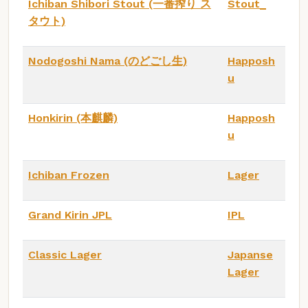
Ichiban Shibori Stout (一番搾り ス
Stout_
タウト)
Nodogoshi Nama (のどごし生)
Happosh
u
Honkirin (本麒麟)
Happosh
u
Ichiban Frozen
Lager
Grand Kirin JPL
IPL
Classic Lager
Japanse
Lager