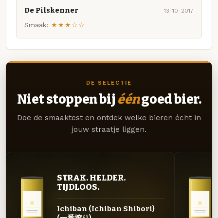
De Pilskenner
13-10-2017
Smaak:
★★★☆☆
DE SELECTIE
Niet stoppen bij
één
goed bier.
Doe de smaaktest en ontdek welke bieren écht in
jouw straatje liggen.
STRAK. HELDER.
TIJDLOOS.
Ichiban (Ichiban Shibori)
(一番搾り)