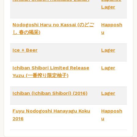
Lager
Nodogoshi Haru no Kassai (のどご
Happosh
し 春の喝采)
u
Ice + Beer
Lager
Ichiban Shibori Limited Release
Lager
Yuzu (一番搾り限定柚子)
Ichiban (Ichiban Shibori) (2016)
Lager
Fuyu Nodogoshi Hanayagu Koku
Happosh
2016
u