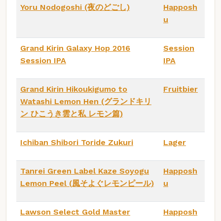
Yoru Nodogoshi (夜のどごし)
Happosh
u
Grand Kirin Galaxy Hop 2016
Session
Session IPA
IPA
Grand Kirin Hikoukigumo to
Fruitbier
Watashi Lemon Hen (グランドキリ
ン ひこうき雲と私 レモン篇)
Ichiban Shibori Toride Zukuri
Lager
Tanrei Green Label Kaze Soyogu
Happosh
Lemon Peel (風そよぐレモンピール)
u
Lawson Select Gold Master
Happosh