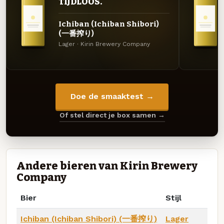
TIJDLOOS.
Ichiban (Ichiban Shibori)
(一番搾り)
Lager · Kirin Brewery Company
Doe de smaaktest →
Of stel direct je box samen →
Andere bieren van Kirin Brewery
Company
Bier
Stijl
Ichiban (Ichiban Shibori) (一番搾り)
Lager