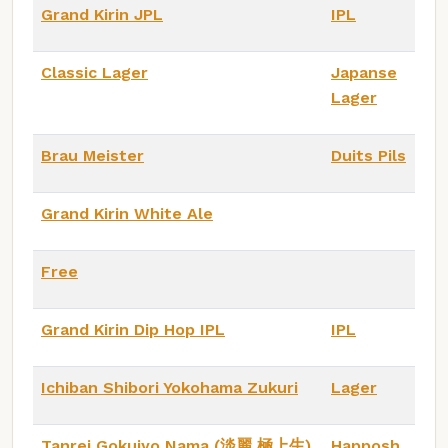
Grand Kirin JPL
IPL
Classic Lager
Japanse
Lager
Brau Meister
Duits Pils
Grand Kirin White Ale
Free
Grand Kirin Dip Hop IPL
IPL
Ichiban Shibori Yokohama Zukuri
Lager
Tanrei Gokujyo Nama (淡麗 極上生)
Happosh