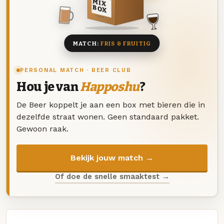
MIX
BOX
8 BIEREN
MATCH:
FRIS & FRUITIG
PERSONAL MATCH · BEER CLUB
Hou je van
Happoshu
?
De Beer koppelt je aan een box met bieren die in
dezelfde straat wonen. Geen standaard pakket.
Gewoon raak.
Bekijk jouw match →
Of doe de snelle smaaktest →