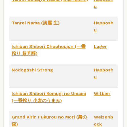
u
Tanrei Nama (淡麗 生)
Happosh
u
Ichiban Shibori Chouhoujun (一番
Lager
搾り 超芳醇)
Nodogoshi Strong
Happosh
u
Ichiban Shibori Komugi no Umami
Witbier
(一番搾り 小麦のうまみ)
Grand Kirin Fukurou no Mori (梟の
Weizenb
森)
ock