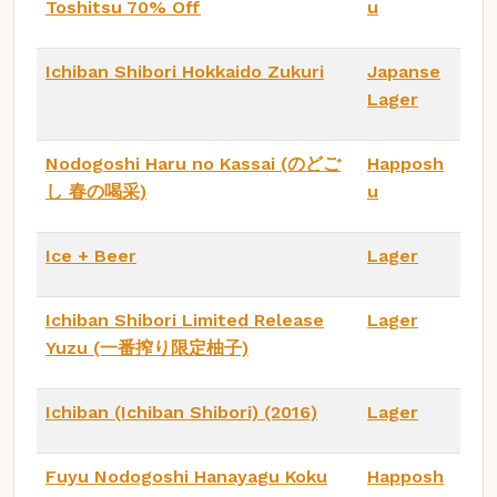
Toshitsu 70% Off
u
Ichiban Shibori Hokkaido Zukuri
Japanse
Lager
Nodogoshi Haru no Kassai (のどご
Happosh
し 春の喝采)
u
Ice + Beer
Lager
Ichiban Shibori Limited Release
Lager
Yuzu (一番搾り限定柚子)
Ichiban (Ichiban Shibori) (2016)
Lager
Fuyu Nodogoshi Hanayagu Koku
Happosh