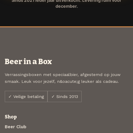
Sinds 2021 ieder jaar uitverkocht. Levering ruim voor
december.
Beer in a Box
Verrassingsboxen met speciaalbier, afgestemd op jouw
smaak. Leuk voor jezelf, n&oacute;g leuker als cadeau.
✓ Veilige betaling
✓ Sinds 2013
Shop
Beer Club