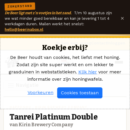
ZOMERSTAND
De Beer ligt met z'n voetjes in het zand.
T/m 10 augustus zijn
×
we wat minder goed bereikbaar en kan je levering 1 tot 4
werkdagen duren. Mailen werkt het snelst:
hello@beerinabox.nl
Ik heb een vraag
Contact
Inloggen
Koekje erbij?
De Beer houdt van cookies, het liefst met honing.
Zodat zijn site super werkt en om lekker te
grasduinen in webstatistieken.
Klik hier
voor meer
informatie over zijn honingwafels.
Navigatie
Voorkeuren
Cookies toestaan
HAPPOSHU · KIRIN BREWERY COMPANY
Tanrei Platinum Double
van Kirin Brewery Company