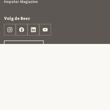
Hopster Magazine
Volg de Beer
Ontdek jouw box
© 2013-2026 Beer in a Box BV