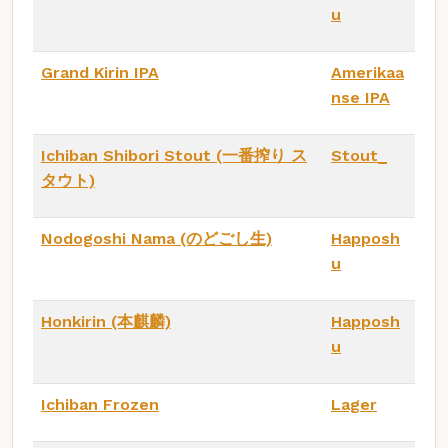
u
Grand Kirin IPA
Amerikaa
nse IPA
Ichiban Shibori Stout (一番搾り ス
Stout_
タウト)
Nodogoshi Nama (のどごし生)
Happosh
u
Honkirin (本麒麟)
Happosh
u
Ichiban Frozen
Lager