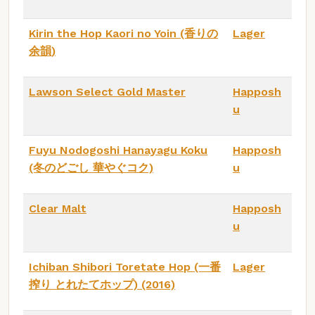
Kirin the Hop Kaori no Yoin (香りの
Lager
余韻)
Lawson Select Gold Master
Happosh
u
Fuyu Nodogoshi Hanayagu Koku
Happosh
(冬のどごし 華やぐコク)
u
Clear Malt
Happosh
u
Ichiban Shibori Toretate Hop (一番
Lager
搾り とれたてホップ) (2016)