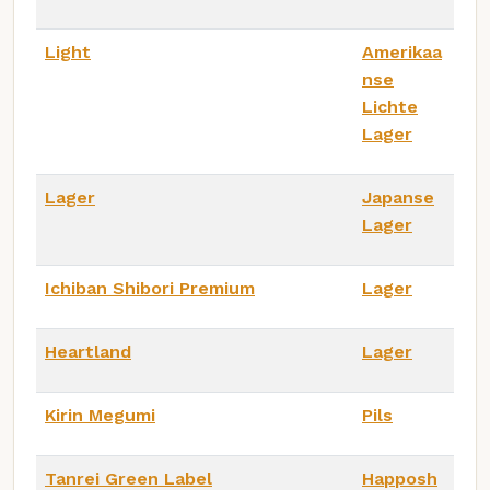
Light
Amerikaa
nse
Lichte
Lager
Lager
Japanse
Lager
Ichiban Shibori Premium
Lager
Heartland
Lager
Kirin Megumi
Pils
Tanrei Green Label
Happosh