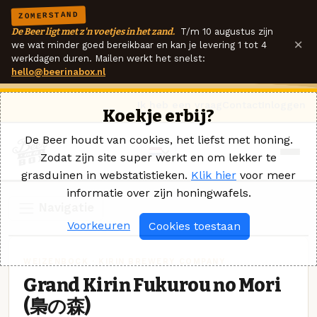
ZOMERSTAND
De Beer ligt met z'n voetjes in het zand.
T/m 10 augustus zijn
×
we wat minder goed bereikbaar en kan je levering 1 tot 4
werkdagen duren. Mailen werkt het snelst:
hello@beerinabox.nl
Ik heb een vraag
Contact
Inloggen
Koekje erbij?
De Beer houdt van cookies, het liefst met honing.
Zodat zijn site super werkt en om lekker te
grasduinen in webstatistieken.
Klik hier
voor meer
informatie over zijn honingwafels.
Navigatie
Voorkeuren
Cookies toestaan
WEIZENBOCK · KIRIN BREWERY COMPANY
Grand Kirin Fukurou no Mori
(梟の森)