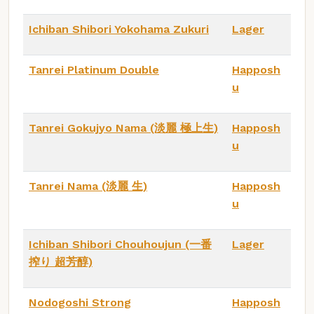
Ichiban Shibori Yokohama Zukuri
Lager
Tanrei Platinum Double
Happosh
u
Tanrei Gokujyo Nama (淡麗 極上生)
Happosh
u
Tanrei Nama (淡麗 生)
Happosh
u
Ichiban Shibori Chouhoujun (一番
Lager
搾り 超芳醇)
Nodogoshi Strong
Happosh