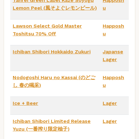
Tanrei Green Label Kaze Soyogu
Happosh
Lemon Peel (風そよぐレモンピール)
u
Lawson Select Gold Master
Happosh
Toshitsu 70% Off
u
Ichiban Shibori Hokkaido Zukuri
Japanse
Lager
Nodogoshi Haru no Kassai (のどご
Happosh
し 春の喝采)
u
Ice + Beer
Lager
Ichiban Shibori Limited Release
Lager
Yuzu (一番搾り限定柚子)