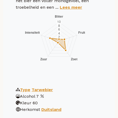
het bier een voller mondgevoel, een
troebelheid en een ...
Lees meer
Type
Tarwebier
Alcohol
7
Kleur
60
Herkomst
Duitsland