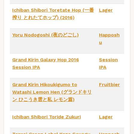
Ichiban Shibori Toretate Hop (一番
Lager
搾り とれたてホップ) (2016)
Yoru Nodogoshi (夜のどごし)
Happosh
u
Grand Kirin Galaxy Hop 2016
Session
Session IPA
IPA
Grand Kirin Hikoukigumo to
Fruitbier
Watashi Lemon Hen (グランドキリ
ン ひこうき雲と私 レモン篇)
Ichiban Shibori Toride Zukuri
Lager