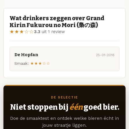
Wat drinkers zeggen over Grand
Kirin Fukurou no Mori (梟の森)
★★★☆☆
3.3
uit 1 review
De Hopfan
25-01-2018
Smaak:
★★★☆☆
DE SELECTIE
Niet stoppen bij
één
goed bier.
Doe de smaaktest en ontdek welke bieren écht in
jouw straatje liggen.