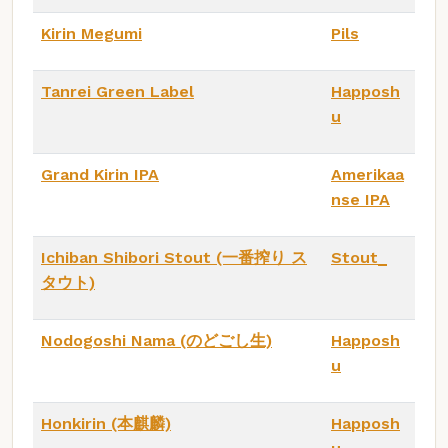
Kirin Megumi
Pils
Tanrei Green Label
Happosh
u
Grand Kirin IPA
Amerikaa
nse IPA
Ichiban Shibori Stout (一番搾り ス
Stout_
タウト)
Nodogoshi Nama (のどごし生)
Happosh
u
Honkirin (本麒麟)
Happosh