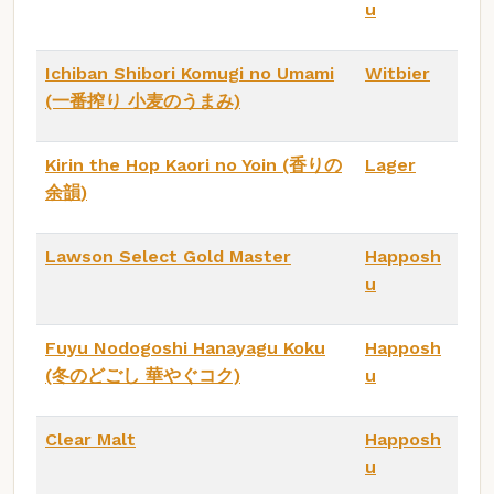
u
Ichiban Shibori Komugi no Umami
Witbier
(一番搾り 小麦のうまみ)
Kirin the Hop Kaori no Yoin (香りの
Lager
余韻)
Lawson Select Gold Master
Happosh
u
Fuyu Nodogoshi Hanayagu Koku
Happosh
(冬のどごし 華やぐコク)
u
Clear Malt
Happosh
u