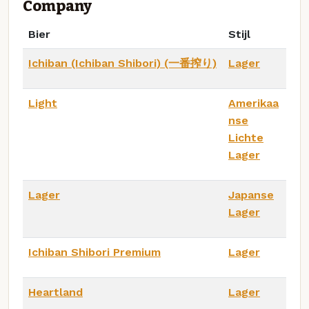
Company
Bier
Stijl
Ichiban (Ichiban Shibori) (一番搾り)
Lager
Light
Amerikaa
nse
Lichte
Lager
Lager
Japanse
Lager
Ichiban Shibori Premium
Lager
Heartland
Lager