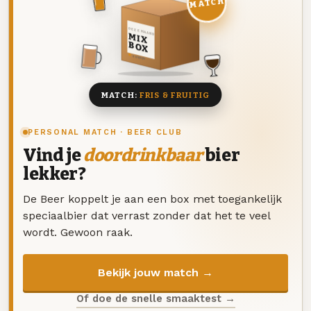
MATCH
DEZE MAAND
MIX
BOX
8 BIEREN
MATCH:
FRIS & FRUITIG
PERSONAL MATCH · BEER CLUB
Vind je
doordrinkbaar
bier
lekker?
De Beer koppelt je aan een box met toegankelijk
speciaalbier dat verrast zonder dat het te veel
wordt. Gewoon raak.
Bekijk jouw match →
Of doe de snelle smaaktest →