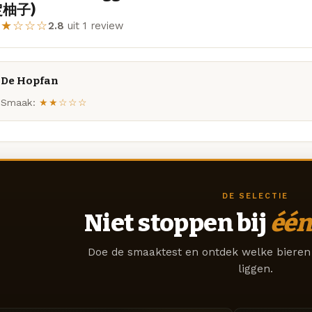
定柚子)
★★☆☆☆
2.8
uit 1 review
De Hopfan
Smaak:
★★☆☆☆
DE SELECTIE
Niet stoppen bij
één
Doe de smaaktest en ontdek welke bieren 
liggen.