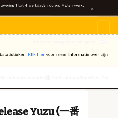
levering 1 tot 4 werkdagen duren. Mailen werkt
×
Ik heb een vraag
Contact
Inloggen
bstatistieken.
Klik hier
voor meer informatie over zijn
Bier adventskalender
Geef cadeau
Shop
Over Ons
Release Yuzu (一番