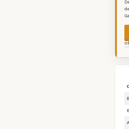
De
d
G
O
B