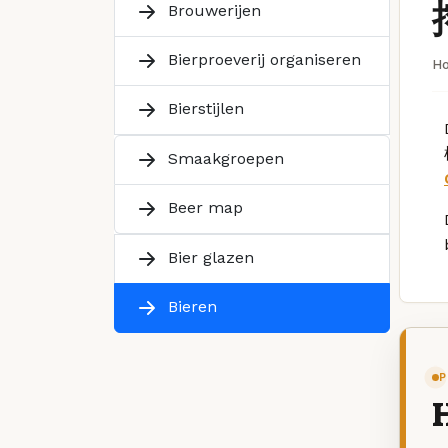
Brouwerijen
Bierproeverij organiseren
H
Bierstijlen
Smaakgroepen
Beer map
Bier glazen
Bieren
P