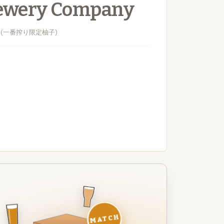
rewery Company
 Yuzu (一番搾り限定柚子)
MATCH