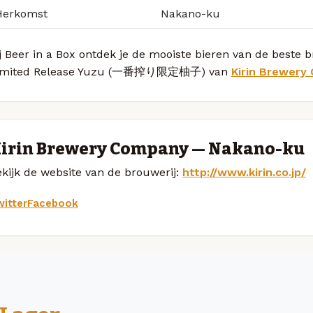
Herkomst
Nakano-ku
j Beer in a Box ontdek je de mooiste bieren van de beste 
imited Release Yuzu (一番搾り限定柚子) van
Kirin Brewery
irin Brewery Company — Nakano-ku
kijk de website van de brouwerij:
http://www.kirin.co.jp/
itter
Facebook