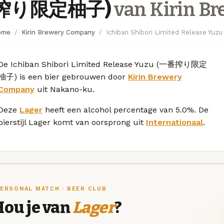
搾り限定柚子)
van Kirin B
ome
Kirin Brewery Company
Ichiban Shibori Limited Release
De Ichiban Shibori Limited Release Yuzu (一番搾り限定
柚子) is een bier gebrouwen door
Kirin Brewery
Company
uit Nakano-ku.
Deze
Lager
heeft een alcohol percentage van 5.0%. De
bierstijl Lager komt van oorsprong uit
Internationaal
.
ERSONAL MATCH · BEER CLUB
Hou je van
Lager
?