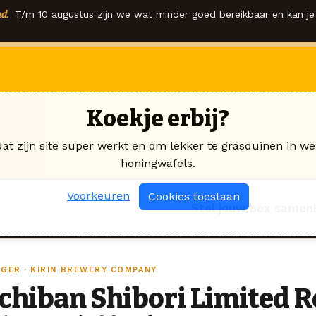
d.
T/m 10 augustus zijn we wat minder goed bereikbaar en kan je 
Koekje erbij?
dat zijn site super werkt en om lekker te grasduinen in we
honingwafels.
Voorkeuren
Cookies toestaan
Stel jouw box samen
AGER · KIRIN BREWERY COMPANY
Ichiban Shibori Limited 