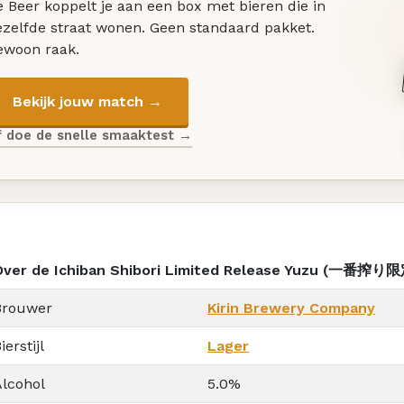
 Beer koppelt je aan een box met bieren die in
ezelfde straat wonen. Geen standaard pakket.
ewoon raak.
Bekijk jouw match →
f doe de snelle smaaktest →
Over de Ichiban Shibori Limited Release Yuzu (一番搾
Brouwer
Kirin Brewery Company
ierstijl
Lager
Alcohol
5.0%