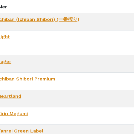
ier
Ichiban (Ichiban Shibori) (一番搾り)
Light
Lager
Ichiban Shibori Premium
Heartland
Kirin Megumi
Tanrei Green Label