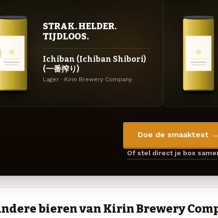
STRAK. HELDER.
TIJDLOOS.
Ichiban (Ichiban Shibori)
(一番搾り)
Lager · Kirin Brewery Company
Doe de smaaktest 
Of stel direct je box sam
ndere bieren van Kirin Brewery Com