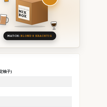
DEZE MAAND
MIX
BOX
8 BIEREN
MATCH:
BLOND & KRACHTIG
り限定柚子)