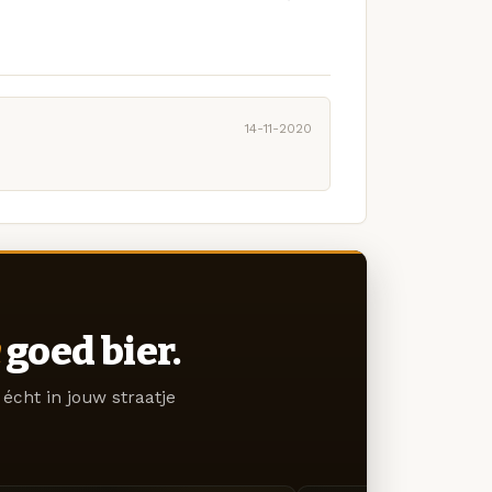
14-11-2020
goed bier.
écht in jouw straatje