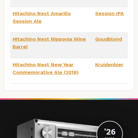
Hitachino Nest Amarillo
Session IPA
Session Ale
Hitachino Nest Nipponia Wine
Goudblond
Barrel
Hitachino Nest New Year
Kruidenbier
Commemorative Ale (2018)
'26