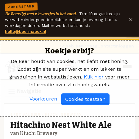
ZOMERSTAND
De Beer ligt met z'n voetjes in het zand.
T/m 10 augustus zijn
×
we wat minder goed bereikbaar en kan je levering 1 tot 4
werkdagen duren. Mailen werkt het snelst:
hello@beerinabox.nl
Ik heb een vraag
Contact
Inloggen
Koekje erbij?
De Beer houdt van cookies, het liefst met honing.
Zodat zijn site super werkt en om lekker te
grasduinen in webstatistieken.
Klik hier
voor meer
informatie over zijn honingwafels.
Navigatie
Voorkeuren
Cookies toestaan
SPECIAALBIER · KIUCHI BREWERY
Hitachino Nest White Ale
van Kiuchi Brewery