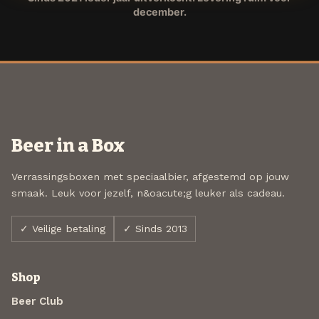
december.
Beer in a Box
Verrassingsboxen met speciaalbier, afgestemd op jouw
smaak. Leuk voor jezelf, n&oacute;g leuker als cadeau.
✓ Veilige betaling
✓ Sinds 2013
Shop
Beer Club