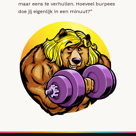
maar eens te verhullen. Hoeveel burpees
doe jij eigenlijk in een minuut?”