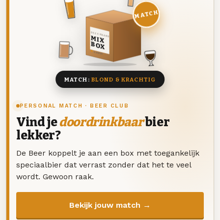
MATCH
DEZE MAAND
MIX
BOX
8 BIEREN
MATCH:
BLOND & KRACHTIG
PERSONAL MATCH · BEER CLUB
Vind je
doordrinkbaar
bier
lekker?
De Beer koppelt je aan een box met toegankelijk
speciaalbier dat verrast zonder dat het te veel
wordt. Gewoon raak.
Bekijk jouw match →