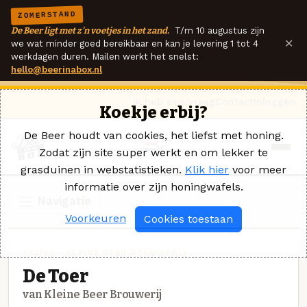
ZOMERSTAND
De Beer ligt met z'n voetjes in het zand.
T/m 10 augustus zijn
×
we wat minder goed bereikbaar en kan je levering 1 tot 4
werkdagen duren. Mailen werkt het snelst:
hello@beerinabox.nl
Ik heb een vraag
Contact
Inloggen
Koekje erbij?
De Beer houdt van cookies, het liefst met honing.
Zodat zijn site super werkt en om lekker te
grasduinen in webstatistieken.
Klik hier
voor meer
informatie over zijn honingwafels.
Navigatie
Voorkeuren
Cookies toestaan
TRIPEL · KLEINE BEER BROUWERIJ
De Toer
van Kleine Beer Brouwerij