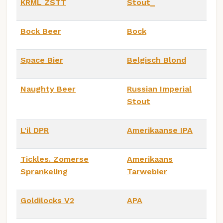
KRML ZSTT
Stout_
Bock Beer
Bock
Space Bier
Belgisch Blond
Naughty Beer
Russian Imperial
Stout
L'il DPR
Amerikaanse IPA
Tickles. Zomerse
Amerikaans
Sprankeling
Tarwebier
Goldilocks V2
APA