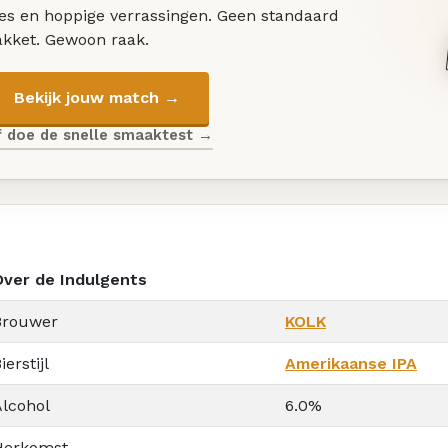
les en hoppige verrassingen. Geen standaard
akket. Gewoon raak.
Bekijk jouw match →
f doe de snelle smaaktest →
Over de Indulgents
Brouwer
KOLK
ierstijl
Amerikaanse IPA
Alcohol
6.0%
Herkomst