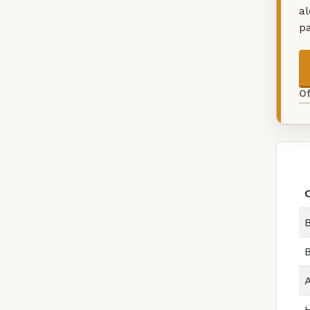
a
p
O
B