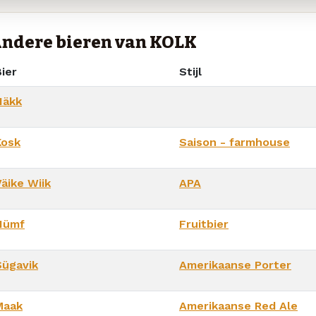
ndere bieren van KOLK
ier
Stijl
Näkk
Kosk
Saison - farmhouse
äike Wiik
APA
Nümf
Fruitbier
Sügavik
Amerikaanse Porter
Maak
Amerikaanse Red Ale