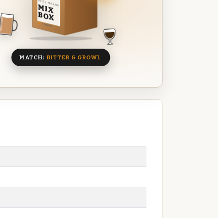
DEZE MAAND
MIX
BOX
8 BIEREN
MATCH:
BITTER & GROWL