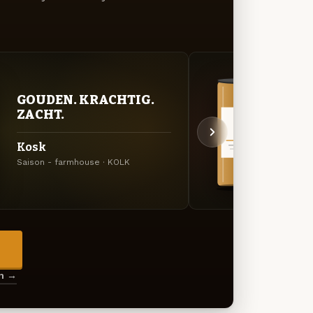
GOUDEN. KRACHTIG.
VER
ZACHT.
UIT
Kosk
Väik
Saison - farmhouse · KOLK
APA · 
→
en →