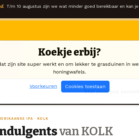
d.
T/m 10 augustus zijn we wat minder goed bereikbaar en kan je 
Koekje erbij?
dat zijn site super werkt en om lekker te grasduinen in we
honingwafels.
Voorkeuren
Cookies toestaan
Stel jouw box samen
ERIKAANSE IPA · KOLK
Indulgents
van KOLK