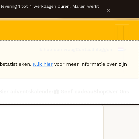
levering 1 tot 4 werkdagen duren. Mailen werkt
×
Ik heb een vraag
Contact
Inloggen
bstatistieken.
Klik hier
voor meer informatie over zijn
Bier adventskalender
Geef cadeau
Shop
Over Ons