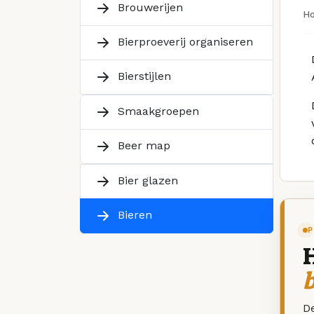
Brouwerijen
H
Bierproeverij organiseren
Bierstijlen
Smaakgroepen
Beer map
Bier glazen
Bieren
P
De