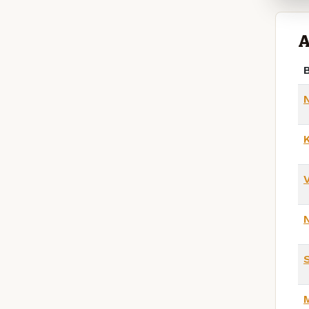
A
B
V