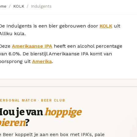
ome
KOLK
Indulgents
De Indulgents is een bier gebrouwen door
KOLK
uit
Alliku küla.
Deze
Amerikaanse IPA
heeft een alcohol percentage
van 6.0%. De bierstijl Amerikaanse IPA komt van
oorsprong uit
Amerika
.
ERSONAL MATCH · BEER CLUB
Hou je van
hoppige
bieren
?
 Beer koppelt je aan een box met IPA's, pale