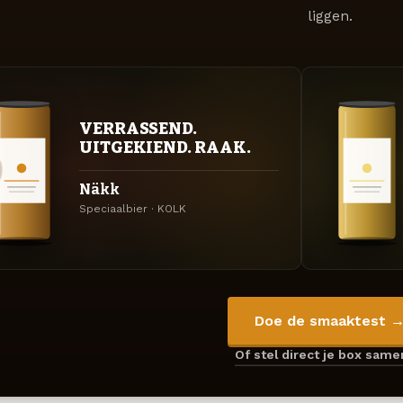
liggen.
VERRASSEND.
UITGEKIEND. RAAK.
Näkk
Speciaalbier · KOLK
Doe de smaaktest 
Of stel direct je box sam