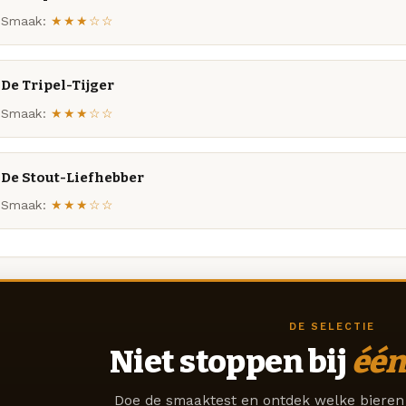
Smaak:
★★★☆☆
De Tripel-Tijger
Smaak:
★★★☆☆
De Stout-Liefhebber
Smaak:
★★★☆☆
DE SELECTIE
Niet stoppen bij
één
Doe de smaaktest en ontdek welke bieren 