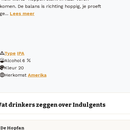
komen. De balans is richting hoppig, je proeft
ge...
Lees meer
Type
IPA
Alcohol
6
Kleur
20
Herkomst
Amerika
at drinkers zeggen over Indulgents
De Hopfan