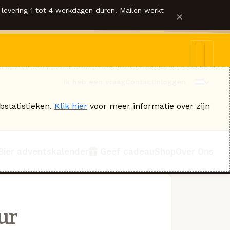
levering 1 tot 4 werkdagen duren. Mailen werkt
×
Ik heb een vraag
Contact
Inloggen
bstatistieken.
Klik hier
voor meer informatie over zijn
Bier adventskalender
Geef cadeau
Shop
Over Ons
ur