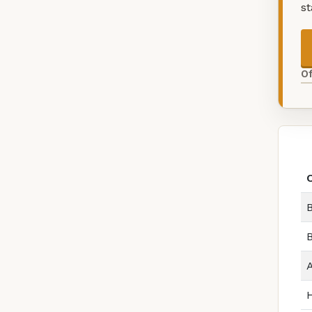
s
O
B