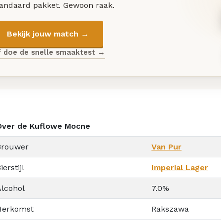
tandaard pakket. Gewoon raak.
Bekijk jouw match →
f doe de snelle smaaktest →
Over de Kuflowe Mocne
Brouwer
Van Pur
ierstijl
Imperial Lager
Alcohol
7.0%
Herkomst
Rakszawa