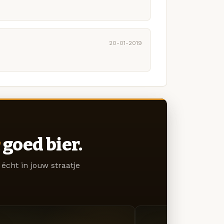
20-01-2019
goed bier.
écht in jouw straatje