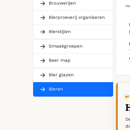
Brouwerijen
H
Bierproeverij organiseren
Bierstijlen
Smaakgroepen
Beer map
Bier glazen
Bieren
P
H
De
d