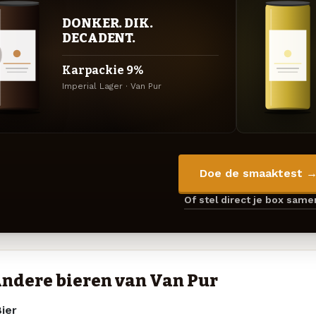
DONKER. DIK.
DECADENT.
Karpackie 9%
Imperial Lager · Van Pur
Doe de smaaktest 
Of stel direct je box sam
ndere bieren van Van Pur
ier