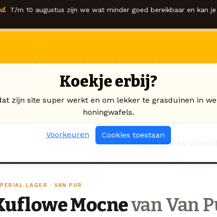
d.
T/m 10 augustus zijn we wat minder goed bereikbaar en kan je 
Koekje erbij?
dat zijn site super werkt en om lekker te grasduinen in we
honingwafels.
Voorkeuren
Cookies toestaan
Stel jouw box samen
PERIAL LAGER · VAN PUR
Kuflowe Mocne
van Van P