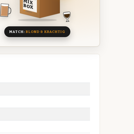
MIX
BOX
8 BIEREN
MATCH:
BLOND & KRACHTIG