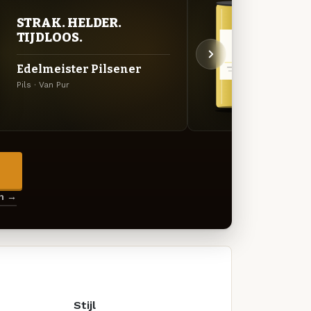
STRAK. HELDER.
STR
TIJDLOOS.
TIJ
Edelmeister Pilsener
Bro
Pils · Van Pur
Lager 
→
en →
Stijl