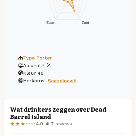
Type
Porter
Alcohol
7
Kleur
46
Herkomst
Scandinavië
Wat drinkers zeggen over Dead
Barrel Island
★★★☆☆
4.0
uit 7 reviews