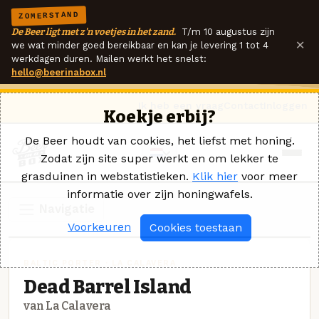
ZOMERSTAND
De Beer ligt met z'n voetjes in het zand.
T/m 10 augustus zijn
×
we wat minder goed bereikbaar en kan je levering 1 tot 4
werkdagen duren. Mailen werkt het snelst:
hello@beerinabox.nl
Ik heb een vraag
Contact
Inloggen
Koekje erbij?
De Beer houdt van cookies, het liefst met honing.
Zodat zijn site super werkt en om lekker te
grasduinen in webstatistieken.
Klik hier
voor meer
informatie over zijn honingwafels.
Navigatie
Voorkeuren
Cookies toestaan
BALTIC PORTER · LA CALAVERA
Dead Barrel Island
van La Calavera