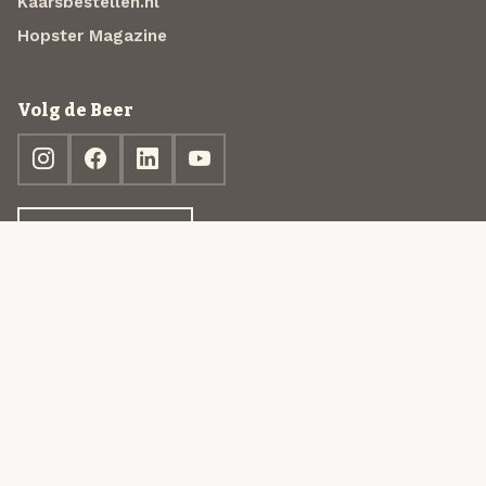
Kaarsbestellen.nl
Hopster Magazine
Volg de Beer
Ontdek jouw box
© 2013-2026 Beer in a Box BV