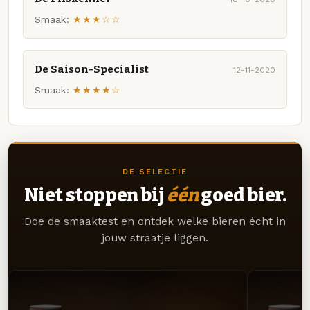
Smaak:
★★★☆☆
De Saison-Specialist
12-11-2020
Smaak:
★★★★☆
DE SELECTIE
Niet stoppen bij
één
goed bier.
Doe de smaaktest en ontdek welke bieren écht in
jouw straatje liggen.