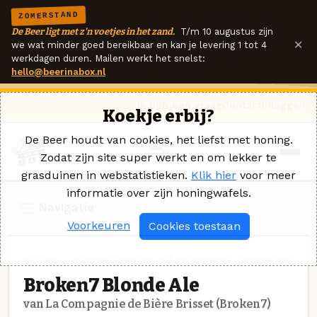
ZOMERSTAND
De Beer ligt met z'n voetjes in het zand.
T/m 10 augustus zijn
×
we wat minder goed bereikbaar en kan je levering 1 tot 4
werkdagen duren. Mailen werkt het snelst:
hello@beerinabox.nl
Ik heb een vraag
Contact
Inloggen
Koekje erbij?
De Beer houdt van cookies, het liefst met honing.
Zodat zijn site super werkt en om lekker te
grasduinen in webstatistieken.
Klik hier
voor meer
informatie over zijn honingwafels.
Navigatie
Voorkeuren
Cookies toestaan
BLOND · LA COMPAGNIE DE BIÈRE BRISSET (BROKEN7)
Broken7 Blonde Ale
van La Compagnie de Bière Brisset (Broken7)