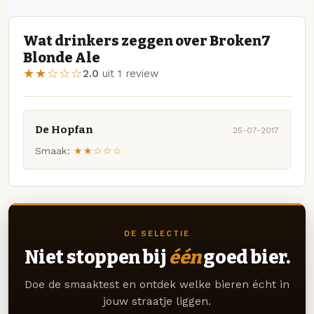
Wat drinkers zeggen over Broken7
Blonde Ale
★★☆☆☆
2.0
uit 1 review
De Hopfan
25-07-2017
Smaak:
★★☆☆☆
DE SELECTIE
Niet stoppen bij
één
goed bier.
Doe de smaaktest en ontdek welke bieren écht in
jouw straatje liggen.