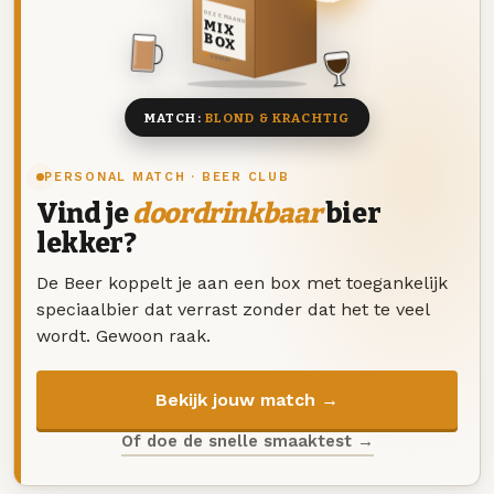
DEZE MAAND
MIX
BOX
8 BIEREN
MATCH:
BLOND & KRACHTIG
PERSONAL MATCH · BEER CLUB
Vind je
doordrinkbaar
bier
lekker?
De Beer koppelt je aan een box met toegankelijk
speciaalbier dat verrast zonder dat het te veel
wordt. Gewoon raak.
Bekijk jouw match →
Of doe de snelle smaaktest →