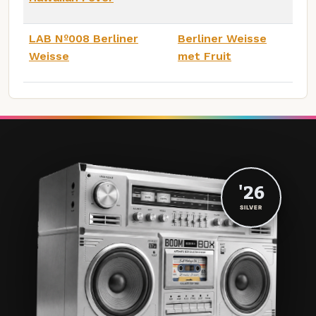
LAB Nº008 Berliner
Berliner Weisse
Weisse
met Fruit
'26
SILVER