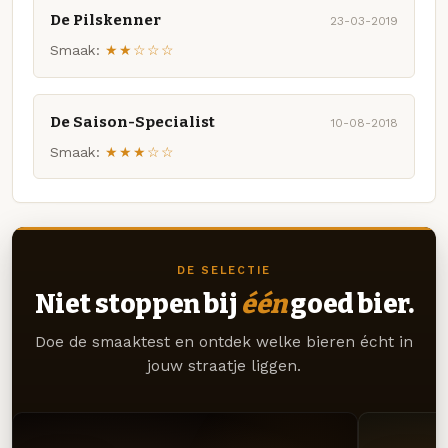
De Pilskenner
23-03-2019
Smaak:
★★☆☆☆
De Saison-Specialist
10-08-2018
Smaak:
★★★☆☆
DE SELECTIE
Niet stoppen bij
één
goed bier.
Doe de smaaktest en ontdek welke bieren écht in
jouw straatje liggen.