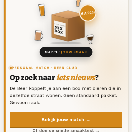
MATCH
DEZE MAAND
MIX
BOX
8 BIEREN
MATCH:
JOUW SMAAK
PERSONAL MATCH · BEER CLUB
Op zoek naar
iets nieuws
?
De Beer koppelt je aan een box met bieren die in
dezelfde straat wonen. Geen standaard pakket.
Gewoon raak.
Bekijk jouw match →
Of doe de snelle smaaktest →