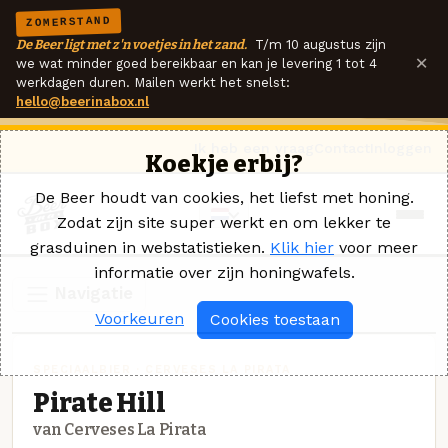
ZOMERSTAND
De Beer ligt met z'n voetjes in het zand.
T/m 10 augustus zijn
×
we wat minder goed bereikbaar en kan je levering 1 tot 4
werkdagen duren. Mailen werkt het snelst:
hello@beerinabox.nl
Ik heb een vraag
Contact
Inloggen
Koekje erbij?
De Beer houdt van cookies, het liefst met honing.
Zodat zijn site super werkt en om lekker te
grasduinen in webstatistieken.
Klik hier
voor meer
informatie over zijn honingwafels.
Navigatie
Voorkeuren
Cookies toestaan
SPECIAALBIER · CERVESES LA PIRATA
Pirate Hill
van Cerveses La Pirata