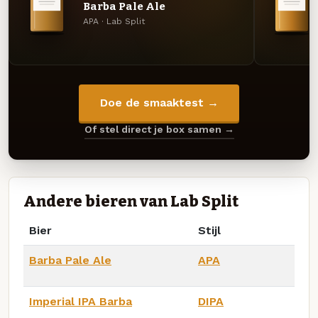
Barba Pale Ale
APA · Lab Split
Doe de smaaktest →
Of stel direct je box samen →
Andere bieren van Lab Split
Bier
Stijl
Barba Pale Ale
APA
Imperial IPA Barba
DIPA