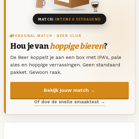
8 BIEREN
MATCH:
INTENS & UITDAGEND
PERSONAL MATCH · BEER CLUB
Hou je van
hoppige bieren
?
De Beer koppelt je aan een box met IPA's, pale
ales en hoppige verrassingen. Geen standaard
pakket. Gewoon raak.
Bekijk jouw match →
Of doe de snelle smaaktest →