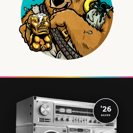
'26
SILVER