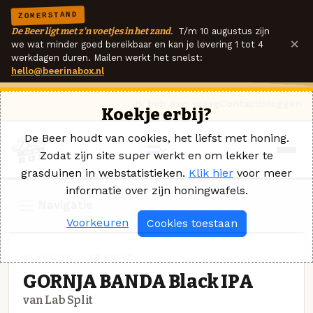
ZOMERSTAND
De Beer ligt met z'n voetjes in het zand.
T/m 10 augustus zijn
×
we wat minder goed bereikbaar en kan je levering 1 tot 4
werkdagen duren. Mailen werkt het snelst:
hello@beerinabox.nl
Ik heb een vraag
Contact
Inloggen
Koekje erbij?
De Beer houdt van cookies, het liefst met honing.
Zodat zijn site super werkt en om lekker te
grasduinen in webstatistieken.
Klik hier
voor meer
informatie over zijn honingwafels.
Navigatie
Voorkeuren
Cookies toestaan
BLACK IPA · LAB SPLIT
GORNJA BANDA Black IPA
van Lab Split