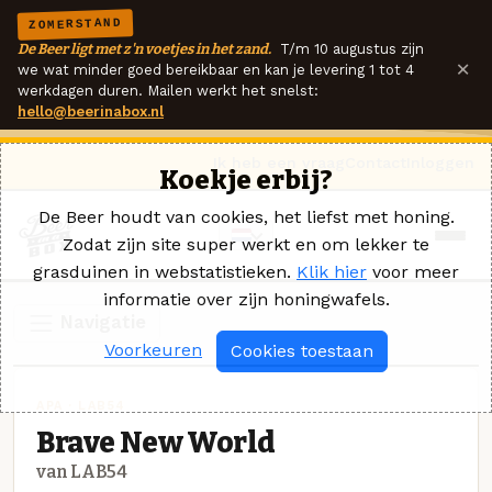
ZOMERSTAND
De Beer ligt met z'n voetjes in het zand.
T/m 10 augustus zijn
×
we wat minder goed bereikbaar en kan je levering 1 tot 4
werkdagen duren. Mailen werkt het snelst:
hello@beerinabox.nl
Ik heb een vraag
Contact
Inloggen
Koekje erbij?
De Beer houdt van cookies, het liefst met honing.
Zodat zijn site super werkt en om lekker te
grasduinen in webstatistieken.
Klik hier
voor meer
informatie over zijn honingwafels.
Navigatie
Voorkeuren
Cookies toestaan
APA · LAB54
Brave New World
van LAB54