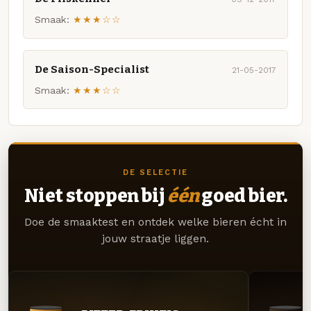
Smaak:
★★★☆☆
De Saison-Specialist
21-05-2017
Smaak:
★★★☆☆
DE SELECTIE
Niet stoppen bij
één
goed bier.
Doe de smaaktest en ontdek welke bieren écht in
jouw straatje liggen.