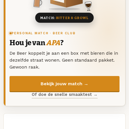
8 BIEREN
MATCH:
BITTER & GROWL
PERSONAL MATCH · BEER CLUB
Hou je van
APA
?
De Beer koppelt je aan een box met bieren die in
dezelfde straat wonen. Geen standaard pakket.
Gewoon raak.
Bekijk jouw match →
Of doe de snelle smaaktest →