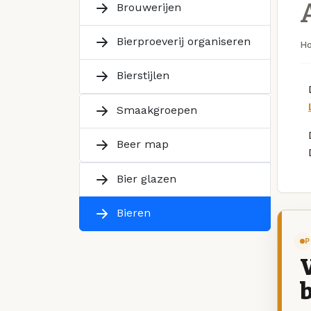
Brouwerijen
Bierproeverij organiseren
H
Bierstijlen
Smaakgroepen
Beer map
Bier glazen
Bieren
P
V
b