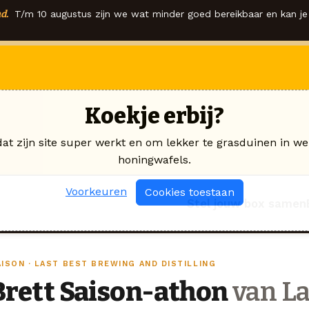
d.
T/m 10 augustus zijn we wat minder goed bereikbaar en kan je 
Koekje erbij?
dat zijn site super werkt en om lekker te grasduinen in we
honingwafels.
Voorkeuren
Cookies toestaan
Stel jouw box samen
AISON · LAST BEST BREWING AND DISTILLING
Brett Saison-athon
van La