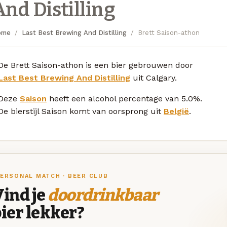
And Distilling
ome
Last Best Brewing And Distilling
Brett Saison-athon
De Brett Saison-athon is een bier gebrouwen door
Last Best Brewing And Distilling
uit Calgary.
Deze
Saison
heeft een alcohol percentage van 5.0%.
De bierstijl Saison komt van oorsprong uit
België
.
ERSONAL MATCH · BEER CLUB
ind je
doordrinkbaar
ier lekker?