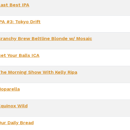
Last Best IPA
PA #3: Tokyo Drift
Branchy Brew Beltline Blonde w/ Mosaic
et Your Balls ICA
The Morning Show With Kelly Ripa
Hoparella
Equinox Wild
Our Daily Bread