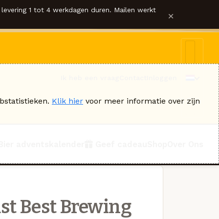
levering 1 tot 4 werkdagen duren. Mailen werkt
×
Ik heb een vraag
Contact
Inloggen
bstatistieken.
Klik hier
voor meer informatie over zijn
Bier adventskalender
Geef cadeau
Shop
Over Ons
st Best Brewing