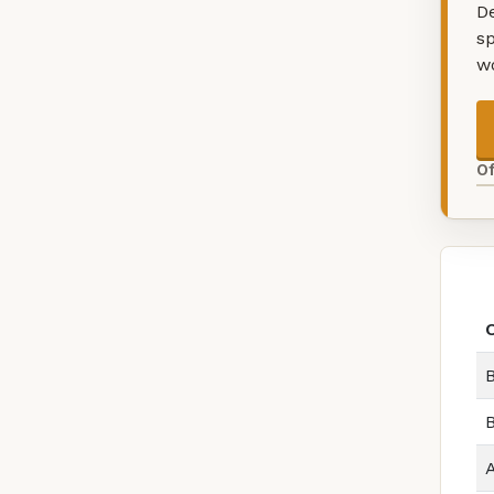
De
sp
w
O
B