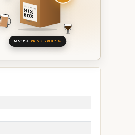
DEZE MAAND
MIX
BOX
8 BIEREN
MATCH:
FRIS & FRUITIG