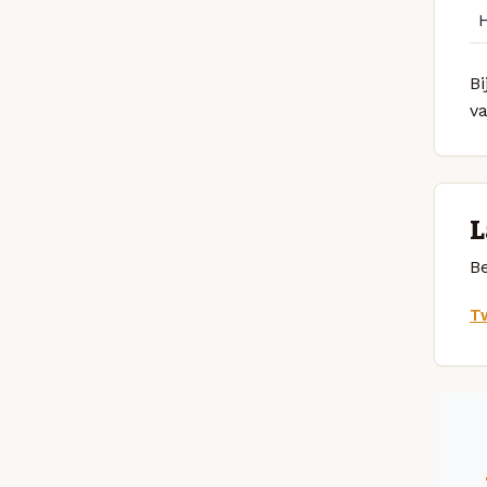
Bi
v
L
Be
Tw