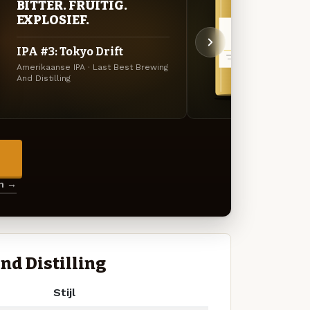
BITTER. FRUITIG.
ZAC
EXPLOSIEF.
Bran
IPA #3: Tokyo Drift
Blon
Amerikaanse IPA · Last Best Brewing
Blond 
And Distilling
Distilli
→
en →
nd Distilling
Stijl