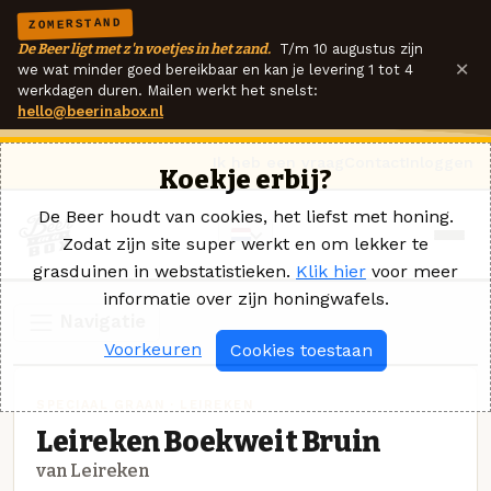
ZOMERSTAND
De Beer ligt met z'n voetjes in het zand.
T/m 10 augustus zijn
×
we wat minder goed bereikbaar en kan je levering 1 tot 4
werkdagen duren. Mailen werkt het snelst:
hello@beerinabox.nl
Ik heb een vraag
Contact
Inloggen
Koekje erbij?
De Beer houdt van cookies, het liefst met honing.
Zodat zijn site super werkt en om lekker te
grasduinen in webstatistieken.
Klik hier
voor meer
informatie over zijn honingwafels.
Navigatie
Voorkeuren
Cookies toestaan
SPECIAAL GRAAN · LEIREKEN
Leireken Boekweit Bruin
van Leireken