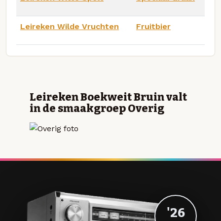
Leireken Wilde Vruchten
Fruitbier
Leireken Boekweit Bruin valt
in de smaakgroep Overig
'26