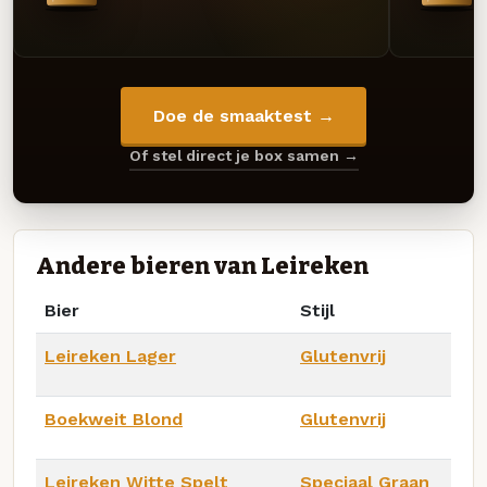
Doe de smaaktest →
Of stel direct je box samen →
Andere bieren van Leireken
Bier
Stijl
Leireken Lager
Glutenvrij
Boekweit Blond
Glutenvrij
Leireken Witte Spelt
Speciaal Graan