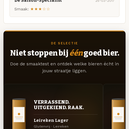
De Saison-Specialist
25-03-2017
Smaak:
★★★☆☆
DE SELECTIE
Niet stoppen bij
één
goed bier.
Doe de smaaktest en ontdek welke bieren écht in
jouw straatje liggen.
VERRASSEND.
UITGEKIEND. RAAK.
Leireken Lager
Glutenvrij · Leireken