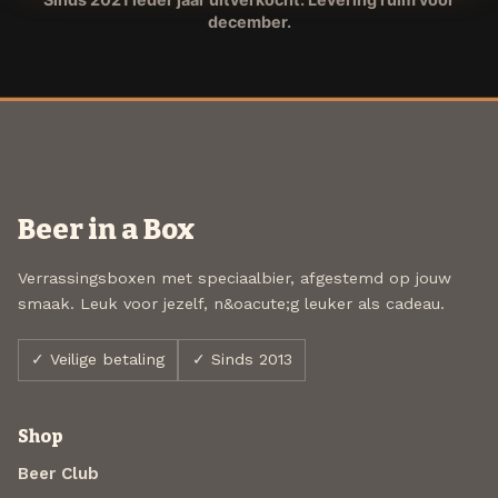
december.
Beer in a Box
Verrassingsboxen met speciaalbier, afgestemd op jouw
smaak. Leuk voor jezelf, n&oacute;g leuker als cadeau.
✓ Veilige betaling
✓ Sinds 2013
Shop
Beer Club