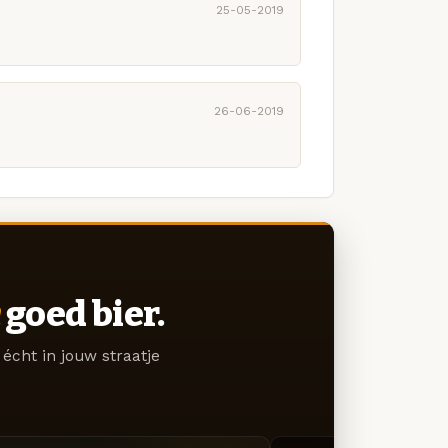
25-05-2019
26-06-2019
goed bier.
écht in jouw straatje