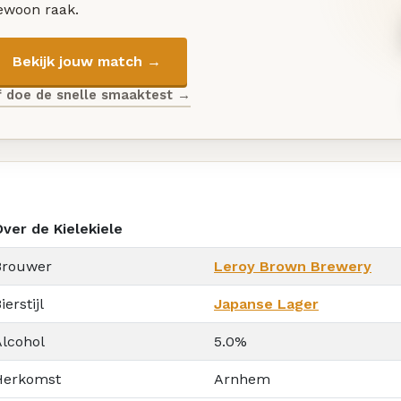
ewoon raak.
Bekijk jouw match →
f doe de snelle smaaktest →
Over de Kielekiele
Brouwer
Leroy Brown Brewery
ierstijl
Japanse Lager
Alcohol
5.0%
Herkomst
Arnhem