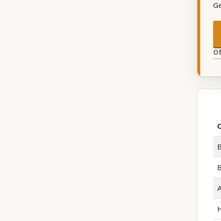
G
O
B