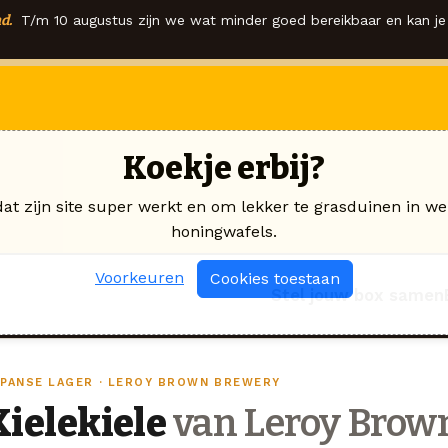
d.
T/m 10 augustus zijn we wat minder goed bereikbaar en kan je 
Koekje erbij?
dat zijn site super werkt en om lekker te grasduinen in we
honingwafels.
Voorkeuren
Cookies toestaan
Stel jouw box samen
APANSE LAGER · LEROY BROWN BREWERY
Kielekiele
van Leroy Brow