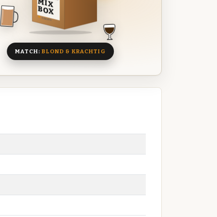
MIX
BOX
8 BIEREN
MATCH:
BLOND & KRACHTIG