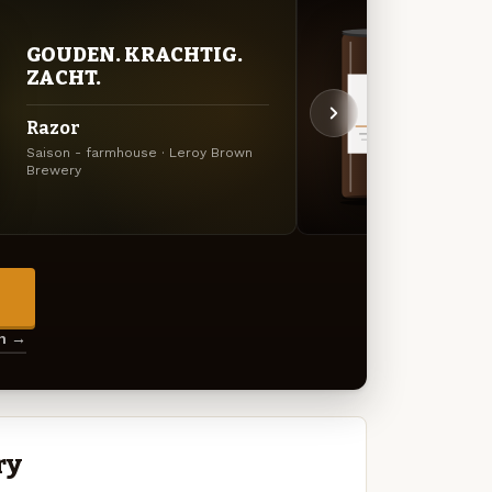
GOUDEN. KRACHTIG.
DON
ZACHT.
DEC
Razor
Junk
Saison - farmhouse · Leroy Brown
Oatmea
Brewery
Brewe
→
en →
ry