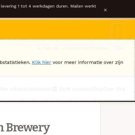
levering 1 tot 4 werkdagen duren. Mailen werkt
×
Ik heb een vraag
Contact
Inloggen
bstatistieken.
Klik hier
voor meer informatie over zijn
Bier adventskalender
Geef cadeau
Shop
Over Ons
n Brewery