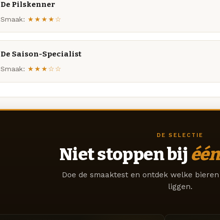
De Pilskenner
Smaak:
★★★★☆
De Saison-Specialist
Smaak:
★★★☆☆
DE SELECTIE
Niet stoppen bij
één
Doe de smaaktest en ontdek welke bieren 
liggen.