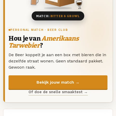
8 BIEREN
MATCH:
BITTER & GROWL
PERSONAL MATCH · BEER CLUB
Hou je van
Amerikaans
Tarwebier
?
De Beer koppelt je aan een box met bieren die in
dezelfde straat wonen. Geen standaard pakket.
Gewoon raak.
Bekijk jouw match →
Of doe de snelle smaaktest →