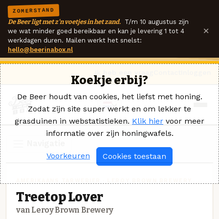
ZOMERSTAND
De Beer ligt met z'n voetjes in het zand.
T/m 10 augustus zijn
×
we wat minder goed bereikbaar en kan je levering 1 tot 4
werkdagen duren. Mailen werkt het snelst:
hello@beerinabox.nl
Ik heb een vraag
Contact
Inloggen
Koekje erbij?
De Beer houdt van cookies, het liefst met honing.
Zodat zijn site super werkt en om lekker te
grasduinen in webstatistieken.
Klik hier
voor meer
informatie over zijn honingwafels.
Navigatie
Voorkeuren
Cookies toestaan
AMERIKAANS TARWEBIER · LEROY BROWN BREWERY
Treetop Lover
van Leroy Brown Brewery