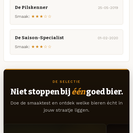
De Pilskenner
25-05-2019
Smaak:
★★★☆☆
De Saison-Specialist
01-02-2020
Smaak:
★★★☆☆
DE SELECTIE
Niet stoppen bij
één
goed bier.
Doe de smaaktest en ontdek welke bieren écht in
jouw straatje liggen.