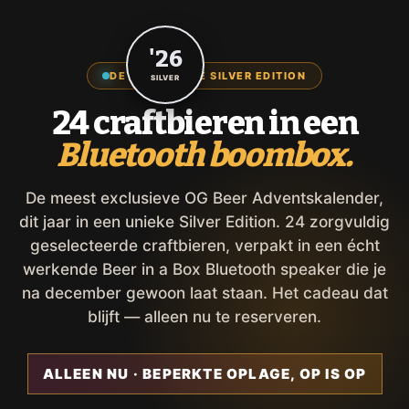
'26
DE EXCLUSIEVE SILVER EDITION
SILVER
24 craftbieren in een
Bluetooth boombox.
De meest exclusieve OG Beer Adventskalender,
dit jaar in een unieke Silver Edition. 24 zorgvuldig
geselecteerde craftbieren, verpakt in een écht
werkende Beer in a Box Bluetooth speaker die je
na december gewoon laat staan. Het cadeau dat
blijft — alleen nu te reserveren.
ALLEEN NU · BEPERKTE OPLAGE, OP IS OP