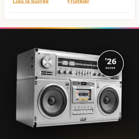
Lulu la Sucrée
Fruitbier
'26
SILVER