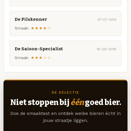
De Pilskenner
27-07-2014
Smaak:
★★★★☆
De Saison-Specialist
18-08-2018
Smaak:
★★★☆☆
DE SELECTIE
Niet stoppen bij
één
goed bier.
Doe de smaaktest en ontdek welke bieren écht in
jouw straatje liggen.