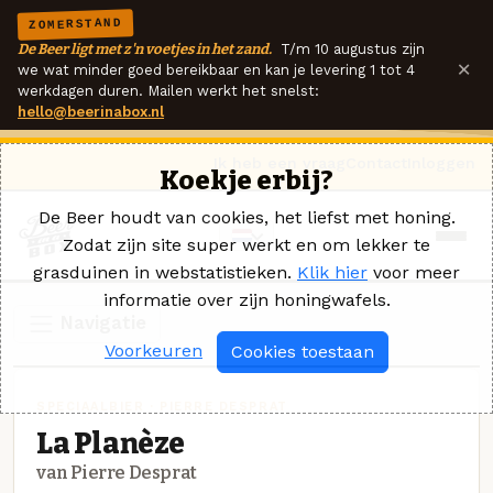
ZOMERSTAND
De Beer ligt met z'n voetjes in het zand.
T/m 10 augustus zijn
×
we wat minder goed bereikbaar en kan je levering 1 tot 4
werkdagen duren. Mailen werkt het snelst:
hello@beerinabox.nl
Ik heb een vraag
Contact
Inloggen
Koekje erbij?
De Beer houdt van cookies, het liefst met honing.
Zodat zijn site super werkt en om lekker te
grasduinen in webstatistieken.
Klik hier
voor meer
informatie over zijn honingwafels.
Navigatie
Voorkeuren
Cookies toestaan
SPECIAALBIER · PIERRE DESPRAT
La Planèze
van Pierre Desprat