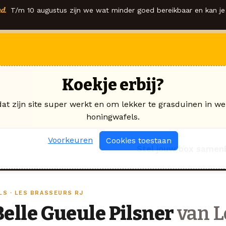
d.
T/m 10 augustus zijn we wat minder goed bereikbaar en kan je 
Koekje erbij?
dat zijn site super werkt en om lekker te grasduinen in we
honingwafels.
Voorkeuren
Cookies toestaan
Stel jouw box samen
LS · LES BRASSEURS RJ
Belle Gueule Pilsner
van L