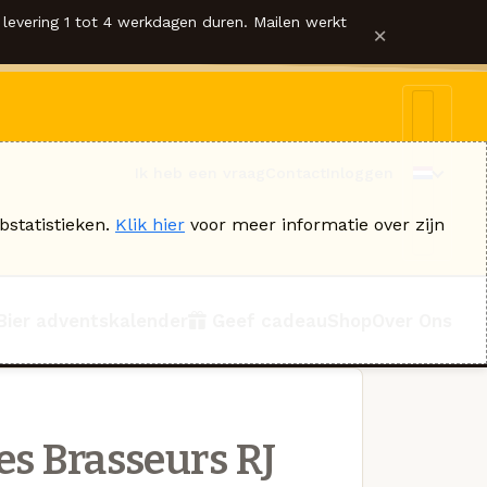
levering 1 tot 4 werkdagen duren. Mailen werkt
×
Ik heb een vraag
Contact
Inloggen
bstatistieken.
Klik hier
voor meer informatie over zijn
Bier adventskalender
Geef cadeau
Shop
Over Ons
es Brasseurs RJ