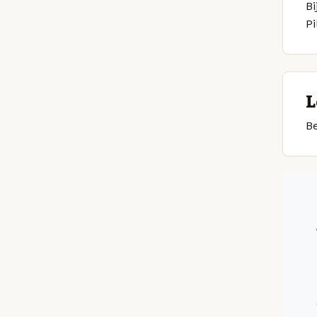
Bi
P
L
Be