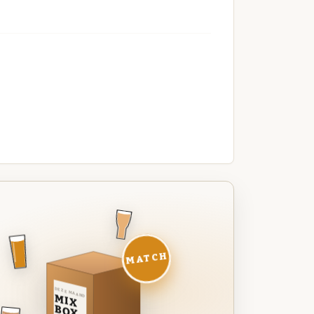
MATCH
DEZE MAAND
MIX
BOX