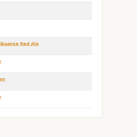
ikaanse Red Ale
r
en
r