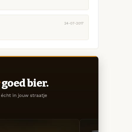
24-07-2017
goed bier.
écht in jouw straatje