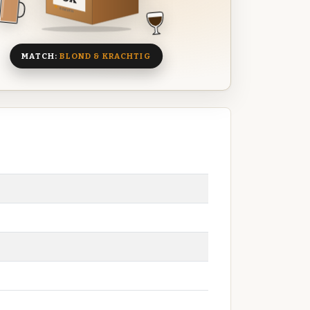
8 BIEREN
MATCH:
BLOND & KRACHTIG