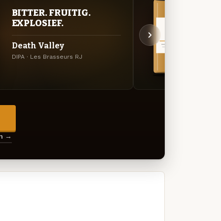
VER
BITTER. FRUITIG.
UIT
EXPLOSIEF.
Bell
Death Valley
Amerik
DIPA · Les Brasseurs RJ
Brasse
→
en →