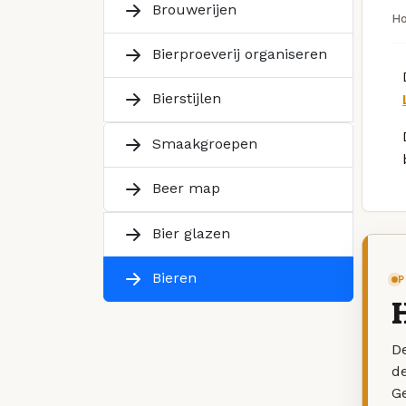
Brouwerijen
H
Bierproeverij organiseren
Bierstijlen
Smaakgroepen
Beer map
Bier glazen
Bieren
P
De
d
G