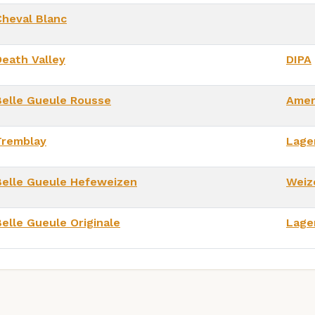
Cheval Blanc
Death Valley
DIPA
Belle Gueule Rousse
Amer
Tremblay
Lage
Belle Gueule Hefeweizen
Weiz
Belle Gueule Originale
Lage