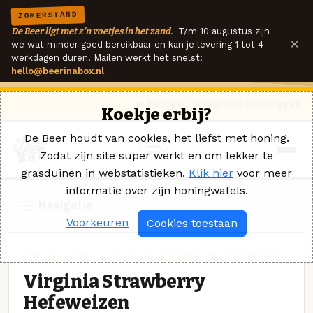
ZOMERSTAND
De Beer ligt met z'n voetjes in het zand.
T/m 10 augustus zijn
×
we wat minder goed bereikbaar en kan je levering 1 tot 4
werkdagen duren. Mailen werkt het snelst:
hello@beerinabox.nl
Ik heb een vraag
Contact
Inloggen
Koekje erbij?
De Beer houdt van cookies, het liefst met honing.
Zodat zijn site super werkt en om lekker te
grasduinen in webstatistieken.
Klik hier
voor meer
informatie over zijn honingwafels.
Navigatie
Voorkeuren
Cookies toestaan
SPECIAALBIER · LICKINGHOLE CREEK CRAFT BREWERY
Virginia Strawberry
Hefeweizen