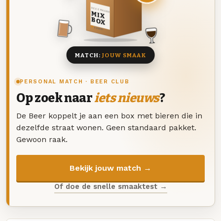
DEZE MAAND
MIX
BOX
8 BIEREN
MATCH:
JOUW SMAAK
PERSONAL MATCH · BEER CLUB
Op zoek naar
iets nieuws
?
De Beer koppelt je aan een box met bieren die in
dezelfde straat wonen. Geen standaard pakket.
Gewoon raak.
Bekijk jouw match →
Of doe de snelle smaaktest →