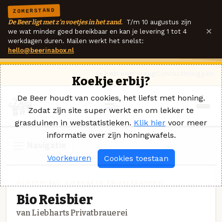
ZOMERSTAND
De Beer ligt met z'n voetjes in het zand.
T/m 10 augustus zijn
×
we wat minder goed bereikbaar en kan je levering 1 tot 4
werkdagen duren. Mailen werkt het snelst:
hello@beerinabox.nl
Ik heb een vraag
Contact
Inloggen
Koekje erbij?
De Beer houdt van cookies, het liefst met honing.
Zodat zijn site super werkt en om lekker te
grasduinen in webstatistieken.
Klik hier
voor meer
informatie over zijn honingwafels.
Navigatie
Voorkeuren
Cookies toestaan
GLUTENVRIJ · LIEBHARTS PRIVATBRAUEREI
Bio Reisbier
van Liebharts Privatbrauerei