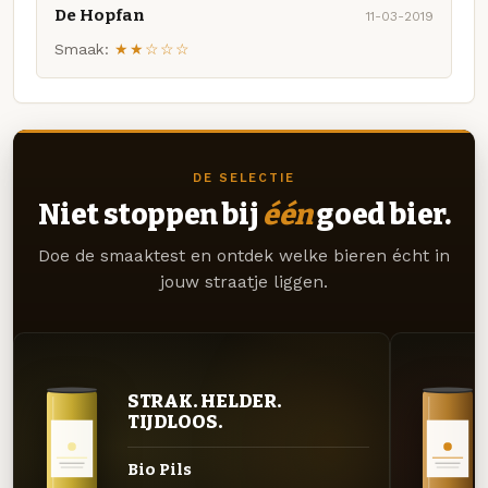
De Hopfan
11-03-2019
Smaak:
★★☆☆☆
DE SELECTIE
Niet stoppen bij
één
goed bier.
Doe de smaaktest en ontdek welke bieren écht in
jouw straatje liggen.
STRAK. HELDER.
TIJDLOOS.
Bio Pils