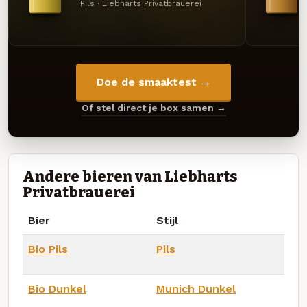
Pils · Liebharts Privatbrauerei
Doe de smaaktest →
Of stel direct je box samen →
Andere bieren van Liebharts
Privatbrauerei
Bier
Stijl
Bio Pils
Pils
Bio Dunkel
Munich Dunkel