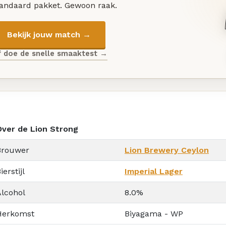
tandaard pakket. Gewoon raak.
Bekijk jouw match →
f doe de snelle smaaktest →
Over de Lion Strong
Brouwer
Lion Brewery Ceylon
ierstijl
Imperial Lager
Alcohol
8.0%
Herkomst
Biyagama - WP