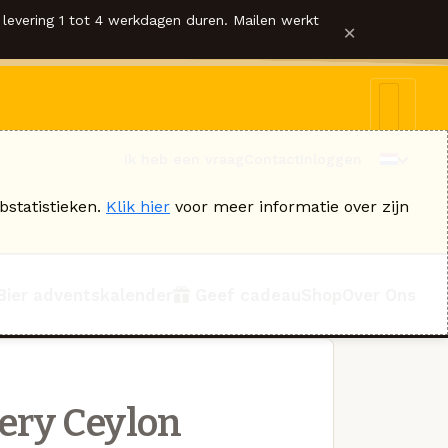
levering 1 tot 4 werkdagen duren. Mailen werkt
×
Ik heb een vraag
Contact
Inloggen
bstatistieken.
Klik hier
voor meer informatie over zijn
Bier adventskalender
Geef cadeau
Shop
Over Ons
ery Ceylon