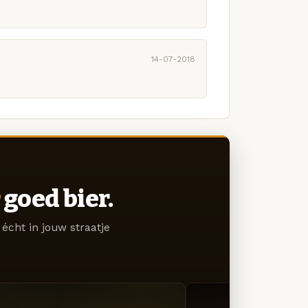
14-07-2018
goed bier.
écht in jouw straatje