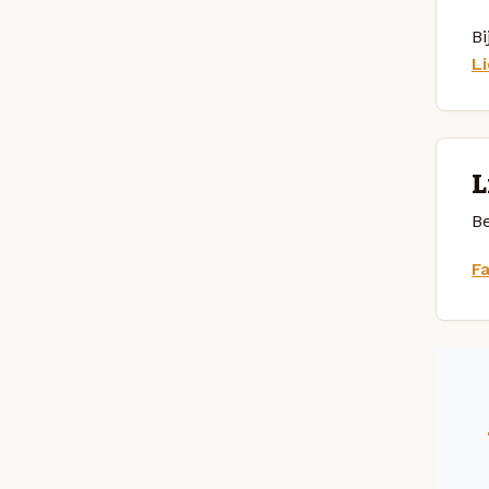
Bi
L
L
Be
F