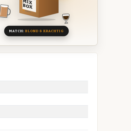
MIX
BOX
8 BIEREN
MATCH:
BLOND & KRACHTIG