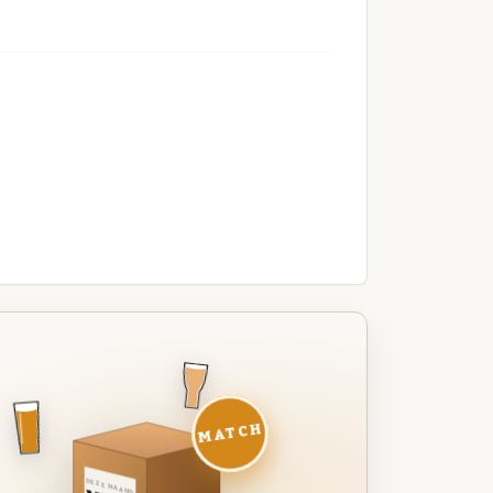
MATCH
DEZE MAAND