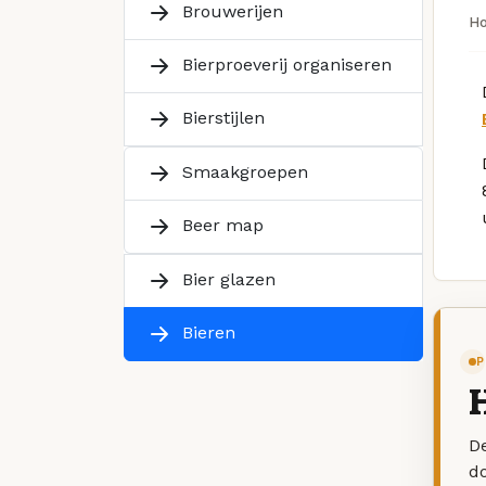
Brouwerijen
H
Bierproeverij organiseren
Bierstijlen
Smaakgroepen
Beer map
Bier glazen
Bieren
P
H
De
d