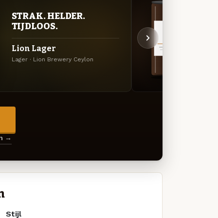
STRAK. HELDER.
DON
TIJDLOOS.
DEC
Lion Lager
Lion
Lager · Lion Brewery Ceylon
Imperi
→
en →
n
Stijl