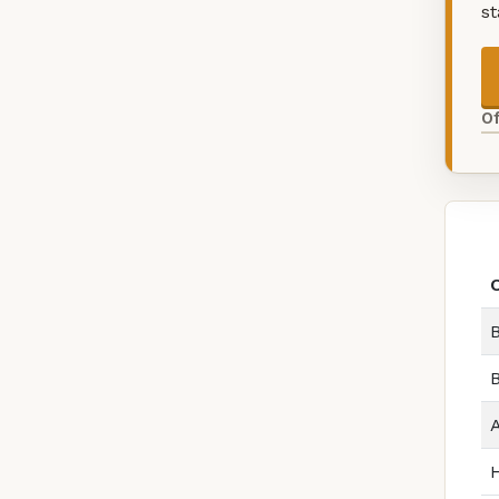
s
O
B