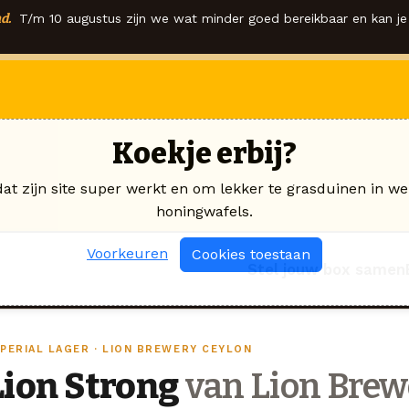
d.
T/m 10 augustus zijn we wat minder goed bereikbaar en kan je 
Koekje erbij?
dat zijn site super werkt en om lekker te grasduinen in we
honingwafels.
Voorkeuren
Cookies toestaan
Stel jouw box samen
MPERIAL LAGER · LION BREWERY CEYLON
Lion Strong
van Lion Brew