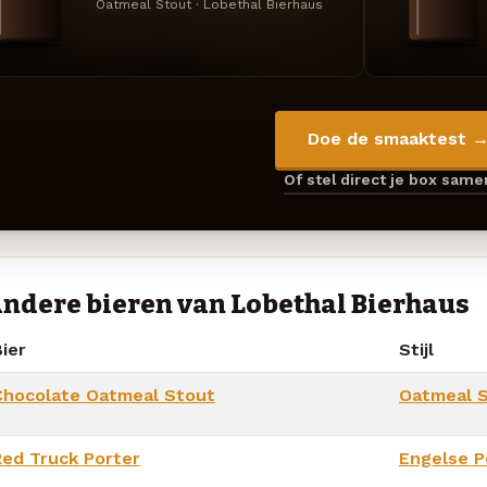
Oatmeal Stout · Lobethal Bierhaus
Doe de smaaktest 
Of stel direct je box sam
ndere bieren van Lobethal Bierhaus
ier
Stijl
Chocolate Oatmeal Stout
Oatmeal 
Red Truck Porter
Engelse P