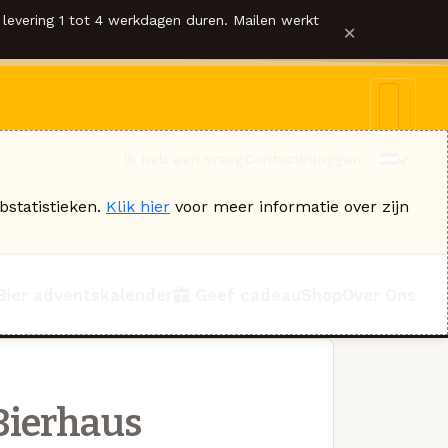
levering 1 tot 4 werkdagen duren. Mailen werkt
×
Ik heb een vraag
Contact
Inloggen
bstatistieken.
Klik hier
voor meer informatie over zijn
Bier adventskalender
Geef cadeau
Shop
Over Ons
Bierhaus