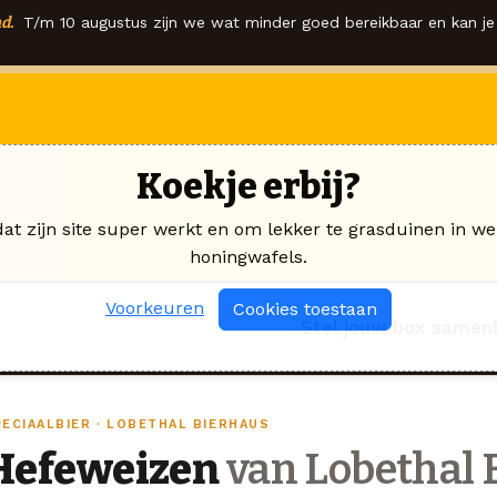
d.
T/m 10 augustus zijn we wat minder goed bereikbaar en kan je 
Koekje erbij?
dat zijn site super werkt en om lekker te grasduinen in we
honingwafels.
Voorkeuren
Cookies toestaan
Stel jouw box samen
PECIAALBIER · LOBETHAL BIERHAUS
Hefeweizen
van Lobethal 