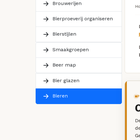
Brouwerijen
H
Bierproeverij organiseren
Bierstijlen
Smaakgroepen
Beer map
Bier glazen
Bieren
P
De
d
G