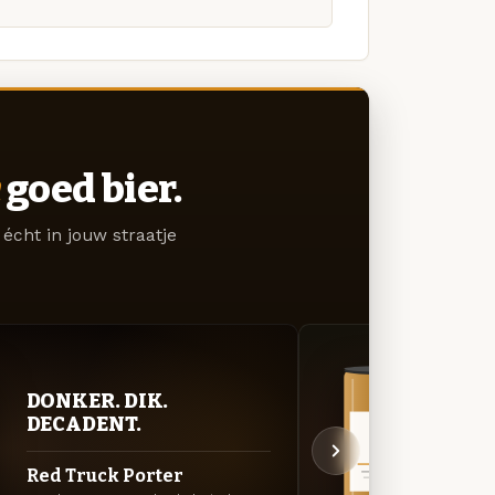
goed bier.
écht in jouw straatje
DONKER. DIK.
VER
DECADENT.
UIT
Red Truck Porter
Pale