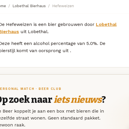
ome
Lobethal Bierhaus
Hefeweizen
De Hefeweizen is een bier gebrouwen door
Lobethal
Bierhaus
uit Lobethal.
Deze
heeft een alcohol percentage van 5.0%. De
bierstijl komt van oorsprong uit
.
ERSONAL MATCH · BEER CLUB
Op zoek naar
iets nieuws
?
 Beer koppelt je aan een box met bieren die in
ezelfde straat wonen. Geen standaard pakket.
ewoon raak.