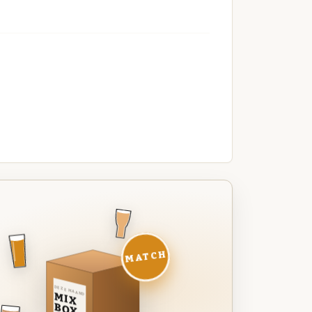
MATCH
DEZE MAAND
MIX
BOX