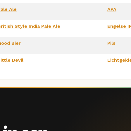
Pale Ale
APA
ritish Style India Pale Ale
Engelse I
Good Bier
Pils
ittle Devil
Lichtgekl