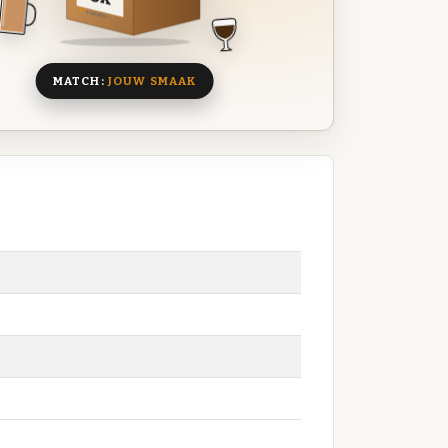
8 BIEREN
MATCH:
JOUW SMAAK