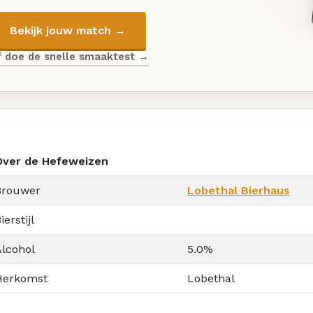
Bekijk jouw match →
f doe de snelle smaaktest →
Over de Hefeweizen
Brouwer
Lobethal Bierhaus
ierstijl
Alcohol
5.0%
Herkomst
Lobethal