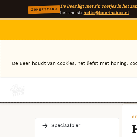
De Beer ligt met z'n voetjes in het zan
ZOMERSTAND
het snelst:
hello@beerinabox.nl
De Beer houdt van cookies, het liefst met honing. Zo
S
Speciaalbier