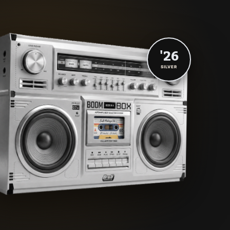
'26
SILVER