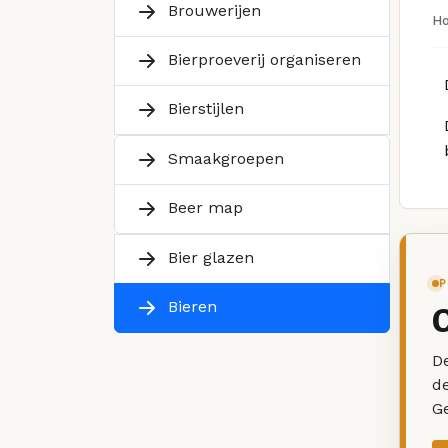
Brouwerijen
H
Bierproeverij organiseren
Bierstijlen
Smaakgroepen
Beer map
Bier glazen
P
Bieren
De
d
G