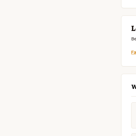
L
Be
F
W