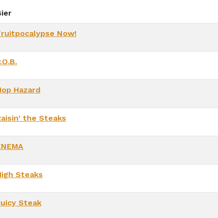
ier
Fruitpocalypse Now!
.O.B.
Hop Hazard
aisin' the Steaks
ENEMA
High Steaks
Juicy Steak