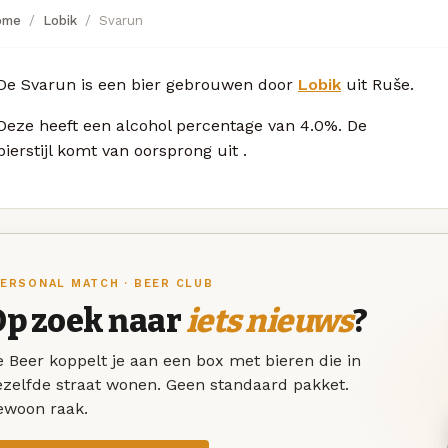
ome
Lobik
Svarun
De Svarun is een bier gebrouwen door
Lobik
uit Ruše.
Deze
heeft een alcohol percentage van 4.0%. De
bierstijl komt van oorsprong uit
.
ERSONAL MATCH · BEER CLUB
Op zoek naar
iets nieuws
?
 Beer koppelt je aan een box met bieren die in
ezelfde straat wonen. Geen standaard pakket.
ewoon raak.