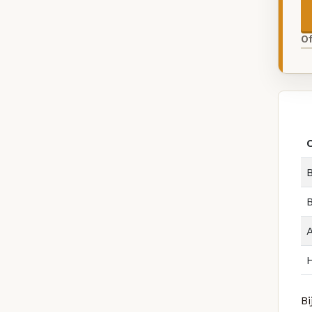
O
B
Bi