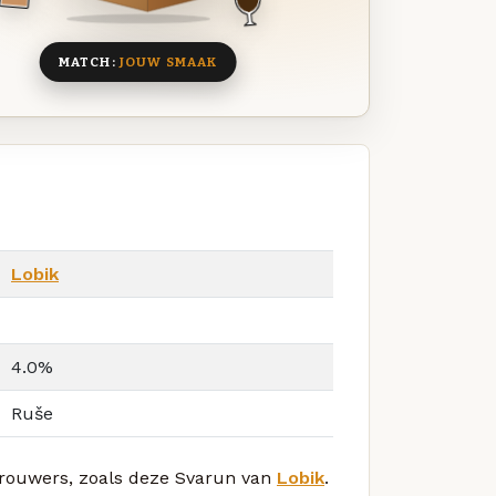
MATCH:
JOUW SMAAK
Lobik
4.0%
Ruše
 brouwers, zoals deze Svarun van
Lobik
.