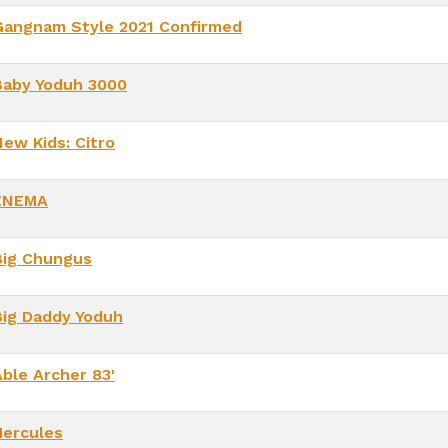
Gangnam Style 2021 Confirmed
Baby Yoduh 3000
New Kids: Citro
ENEMA
Big Chungus
Big Daddy Yoduh
Able Archer 83'
Hercules