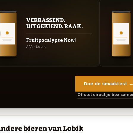
VERRASSEND.
UITGEKIEND. RAAK.
Fruitpocalypse Now!
APA · Lobik
Doe de smaaktest 
Of stel direct je box sam
ndere bieren van Lobik