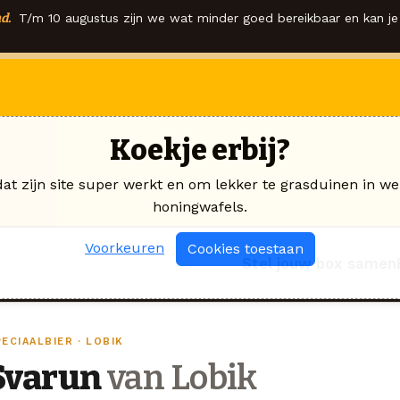
d.
T/m 10 augustus zijn we wat minder goed bereikbaar en kan je 
Koekje erbij?
dat zijn site super werkt en om lekker te grasduinen in we
honingwafels.
Voorkeuren
Cookies toestaan
Stel jouw box samen
ECIAALBIER · LOBIK
Svarun
van Lobik