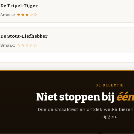
De Tripel-Tijger
Smaak:
★★★☆☆
De Stout-Liefhebber
Smaak:
☆☆☆☆☆
DE SELECTIE
Niet stoppen bij
één
Doe de smaaktest en ontdek welke bieren 
liggen.