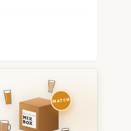
MATCH
DEZE MAAND
MIX
BOX
8 BIEREN