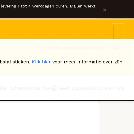
levering 1 tot 4 werkdagen duren. Mailen werkt
×
Ik heb een vraag
Contact
Inloggen
bstatistieken.
Klik hier
voor meer informatie over zijn
Bier adventskalender
Geef cadeau
Shop
Over Ons