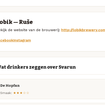
obik — Ruše
kijk de website van de brouwerij:
http://lobikbrewery.co
acebook
Instagram
at drinkers zeggen over Svarun
De Hopfan
Smaak:
★★★☆☆