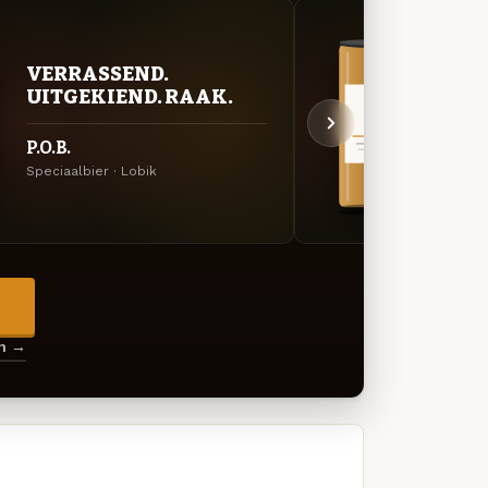
VERRASSEND.
VER
UITGEKIEND. RAAK.
UIT
P.O.B.
Hop 
Speciaalbier · Lobik
NEPA ·
→
en →