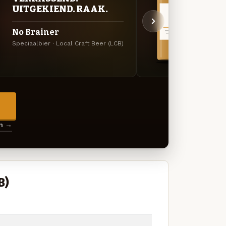
UITGEKIEND. RAAK.
UIT
No Brainer
The 
Speciaalbier · Local Craft Beer (LCB)
Specia
→
en →
B)