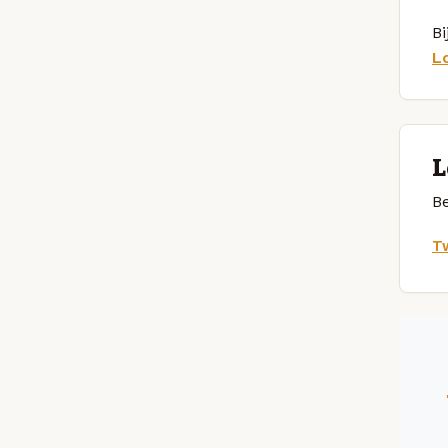
Bi
L
L
Be
Tw