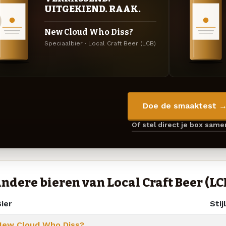
UITGEKIEND. RAAK.
New Cloud Who Diss?
Speciaalbier · Local Craft Beer (LCB)
Doe de smaaktest 
Of stel direct je box sam
ndere bieren van Local Craft Beer (LC
ier
Stijl
New Cloud Who Diss?