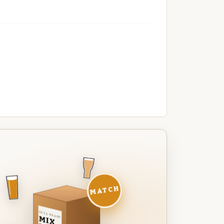
MATCH
DEZE MAAND
MIX