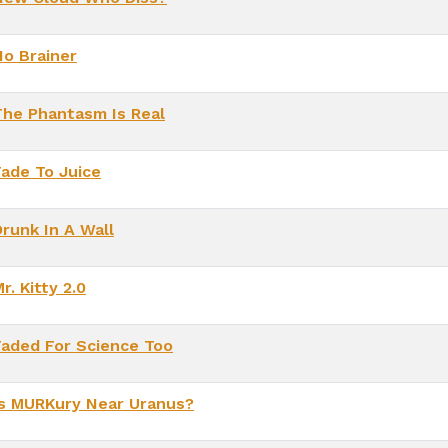
No Brainer
The Phantasm Is Real
Fade To Juice
Drunk In A Wall
r. Kitty 2.0
Faded For Science Too
Is MURKury Near Uranus?