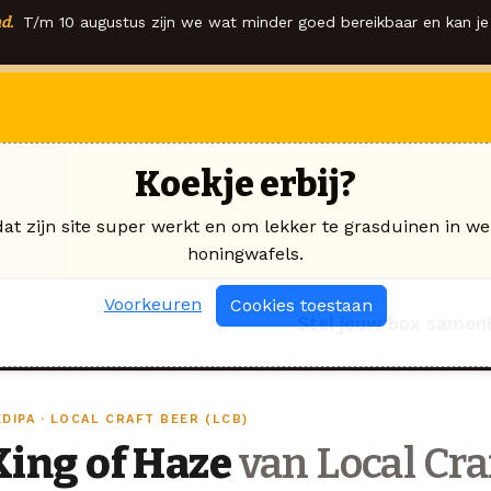
d.
T/m 10 augustus zijn we wat minder goed bereikbaar en kan je 
Koekje erbij?
dat zijn site super werkt en om lekker te grasduinen in we
honingwafels.
Voorkeuren
Cookies toestaan
Stel jouw box samen
DIPA · LOCAL CRAFT BEER (LCB)
King of Haze
van Local Cra