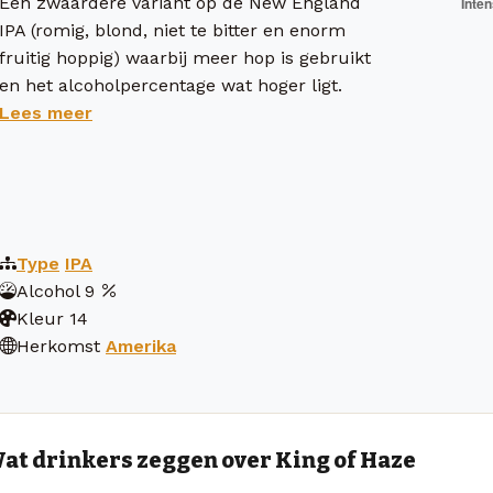
Een zwaardere variant op de New England
IPA (romig, blond, niet te bitter en enorm
fruitig hoppig) waarbij meer hop is gebruikt
en het alcoholpercentage wat hoger ligt.
Lees meer
Type
IPA
Alcohol
9
Kleur
14
Herkomst
Amerika
at drinkers zeggen over King of Haze