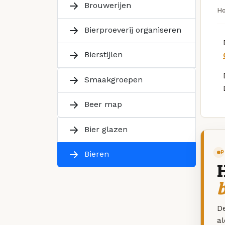
Brouwerijen
H
Bierproeverij organiseren
Bierstijlen
Smaakgroepen
Beer map
Bier glazen
P
Bieren
De
a