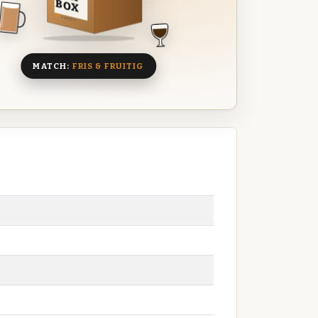
BOX
8 BIEREN
MATCH:
FRIS & FRUITIG