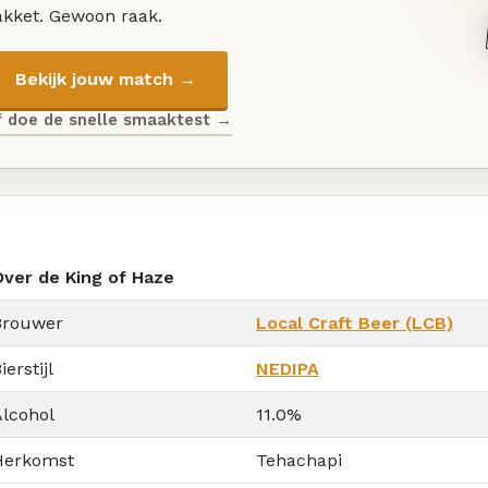
akket. Gewoon raak.
Bekijk jouw match →
f doe de snelle smaaktest →
Over de King of Haze
Brouwer
Local Craft Beer (LCB)
ierstijl
NEDIPA
Alcohol
11.0%
Herkomst
Tehachapi