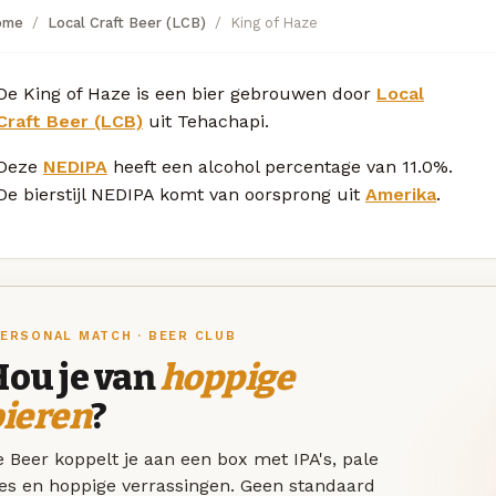
ome
Local Craft Beer (LCB)
King of Haze
De King of Haze is een bier gebrouwen door
Local
Craft Beer (LCB)
uit Tehachapi.
Deze
NEDIPA
heeft een alcohol percentage van 11.0%.
De bierstijl NEDIPA komt van oorsprong uit
Amerika
.
ERSONAL MATCH · BEER CLUB
Hou je van
hoppige
bieren
?
 Beer koppelt je aan een box met IPA's, pale
les en hoppige verrassingen. Geen standaard