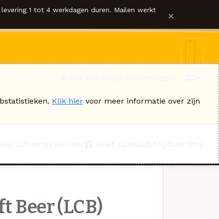
levering 1 tot 4 werkdagen duren. Mailen werkt
×
Ik heb een vraag
Contact
Inloggen
bstatistieken.
Klik hier
voor meer informatie over zijn
Bier adventskalender
Geef cadeau
Shop
Over Ons
ft Beer (LCB)