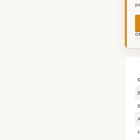
p
O
B