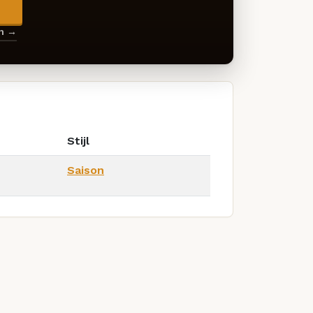
→
en →
Stijl
Saison