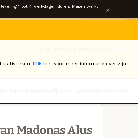
levering 1 tot 4 werkdagen duren. Mailen werkt
×
Ik heb een vraag
Contact
Inloggen
bstatistieken.
Klik hier
voor meer informatie over zijn
Bier adventskalender
Geef cadeau
Shop
Over Ons
an Madonas Alus