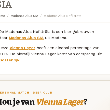
SIA
ome
Madonas Alus SIA
Madonas Alus Nefiltrēts
De Madonas Alus Nefiltrēts is een bier gebrouwen
door
Madonas Alus SIA
uit Madona.
Deze
Vienna Lager
heeft een alcohol percentage van
5.0%. De bierstijl Vienna Lager komt van oorsprong uit
Oostenrijk
.
ERSONAL MATCH · BEER CLUB
Hou je van
Vienna Lager
?