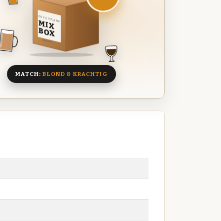
DEZE MAAND
MIX
BOX
8 BIEREN
MATCH:
BLOND & KRACHTIG