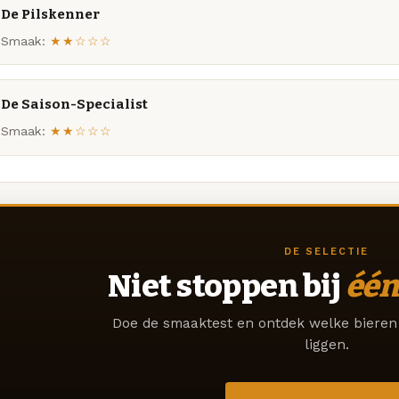
De Pilskenner
Smaak:
★★☆☆☆
De Saison-Specialist
Smaak:
★★☆☆☆
DE SELECTIE
Niet stoppen bij
één
Doe de smaaktest en ontdek welke bieren 
liggen.