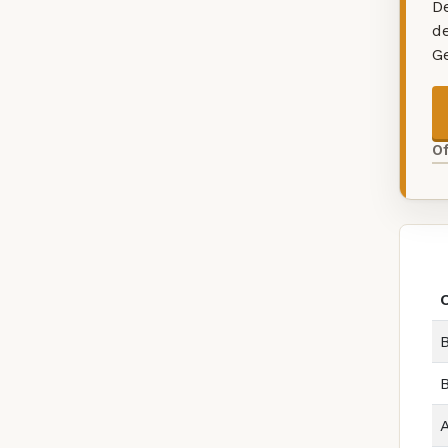
De
d
G
O
B