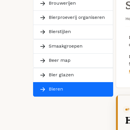
Brouwerijen
Bierproeverij organiseren
H
Bierstijlen
Smaakgroepen
Beer map
Bier glazen
Bieren
P