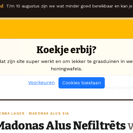
d.
T/m 10 augustus zijn we wat minder goed bereikbaar en kan je 
Koekje erbij?
dat zijn site super werkt en om lekker te grasduinen in we
honingwafels.
Voorkeuren
Cookies toestaan
Stel jouw box samen
IENNA LAGER · MADONAS ALUS SIA
Madonas Alus Nefiltrēts
v