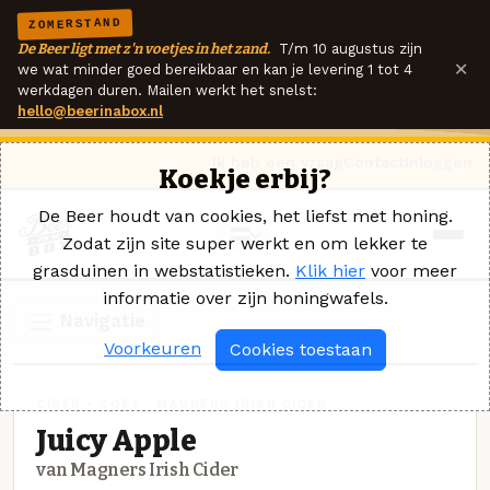
ZOMERSTAND
De Beer ligt met z'n voetjes in het zand.
T/m 10 augustus zijn
×
we wat minder goed bereikbaar en kan je levering 1 tot 4
werkdagen duren. Mailen werkt het snelst:
hello@beerinabox.nl
Ik heb een vraag
Contact
Inloggen
Koekje erbij?
De Beer houdt van cookies, het liefst met honing.
Zodat zijn site super werkt en om lekker te
grasduinen in webstatistieken.
Klik hier
voor meer
informatie over zijn honingwafels.
Navigatie
Voorkeuren
Cookies toestaan
CIDER - ZOET · MAGNERS IRISH CIDER
Juicy Apple
van Magners Irish Cider