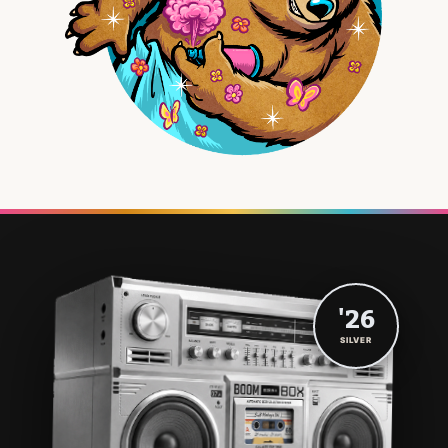
'26
SILVER