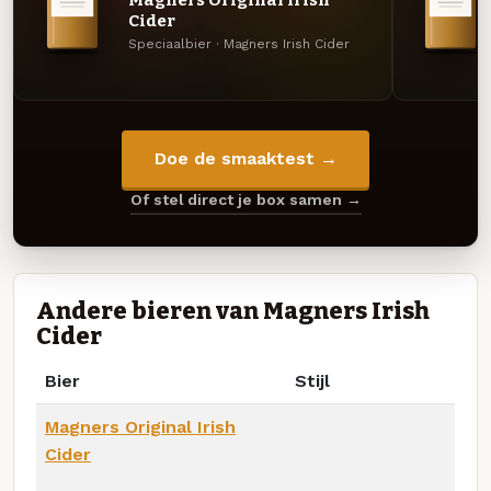
Cider
Speciaalbier · Magners Irish Cider
Doe de smaaktest →
Of stel direct je box samen →
Andere bieren van Magners Irish
Cider
Bier
Stijl
Magners Original Irish
Cider