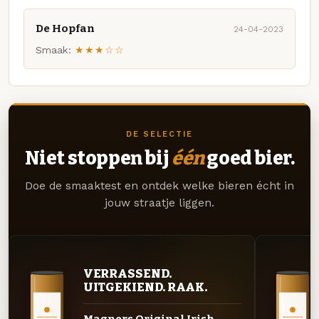
De Hopfan
24-04-2023
Smaak:
★★★☆☆
DE SELECTIE
Niet stoppen bij
één
goed bier.
Doe de smaaktest en ontdek welke bieren écht in
jouw straatje liggen.
VERRASSEND.
UITGEKIEND. RAAK.
Magners Original Irish