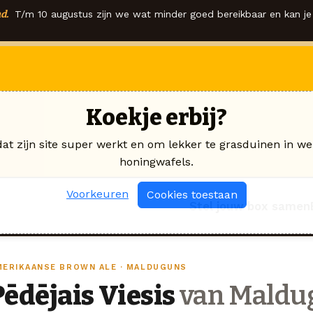
d.
T/m 10 augustus zijn we wat minder goed bereikbaar en kan je 
Koekje erbij?
dat zijn site super werkt en om lekker te grasduinen in we
honingwafels.
Voorkeuren
Cookies toestaan
Stel jouw box samen
MERIKAANSE BROWN ALE · MALDUGUNS
Pēdējais Viesis
van Maldu