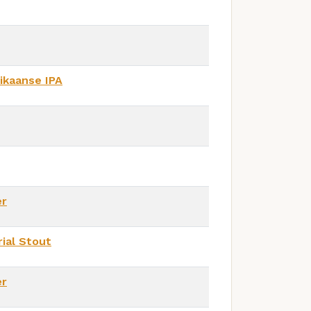
ikaanse IPA
er
ial Stout
er