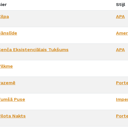
ier
Stijl
ilpa
APA
Sānslīde
Amer
Senča Eksistenciālais Tukšums
APA
Vilkme
Pazemē
Port
Tumšā Puse
Imper
Pilota Nakts
Port