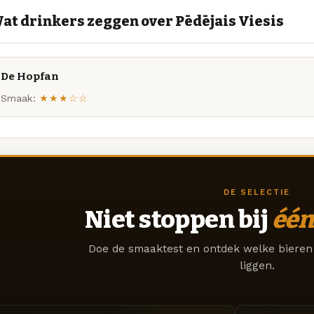
at drinkers zeggen over Pēdējais Viesis
De Hopfan
Smaak:
★★★☆☆
DE SELECTIE
Niet stoppen bij
één
Doe de smaaktest en ontdek welke bieren 
liggen.