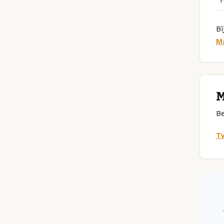
Bi
M
M
Be
Tw