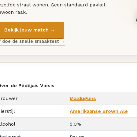
ezelfde straat wonen. Geen standaard pakket.
ewoon raak.
Bekijk jouw match →
f doe de snelle smaaktest →
Over de Pēdējais Viesis
Brouwer
Malduguns
ierstijl
Amerikaanse Brown Ale
Alcohol
5.0%
Herkomst
Rauna