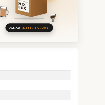
DEZE MAAND
MIX
BOX
8 BIEREN
MATCH:
BITTER & GROWL