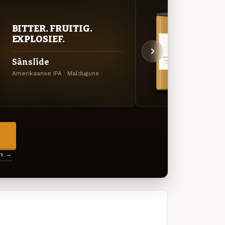
VER
BITTER. FRUITIG.
UIT
EXPLOSIEF.
Senč
Sānslīde
Tuk
Amerikaanse IPA · Malduguns
APA · 
→
en →