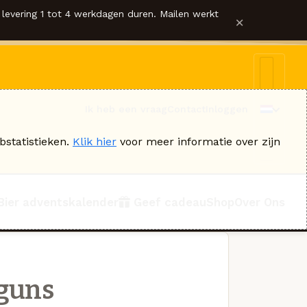
levering 1 tot 4 werkdagen duren. Mailen werkt
×
Ik heb een vraag
Contact
Inloggen
bstatistieken.
Klik hier
voor meer informatie over zijn
Bier adventskalender
Geef cadeau
Shop
Over Ons
guns