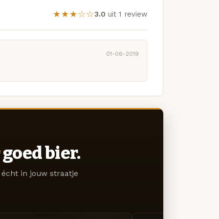
★★★☆☆
3.0
uit 1 review
01-06-2019
goed bier.
écht in jouw straatje