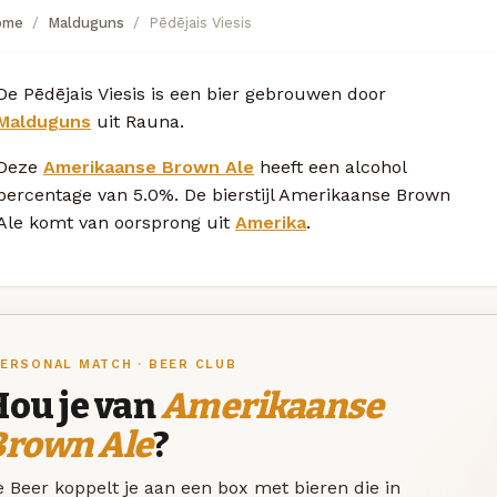
ome
Malduguns
Pēdējais Viesis
De Pēdējais Viesis is een bier gebrouwen door
Malduguns
uit Rauna.
Deze
Amerikaanse Brown Ale
heeft een alcohol
percentage van 5.0%. De bierstijl Amerikaanse Brown
Ale komt van oorsprong uit
Amerika
.
ERSONAL MATCH · BEER CLUB
Hou je van
Amerikaanse
Brown Ale
?
 Beer koppelt je aan een box met bieren die in