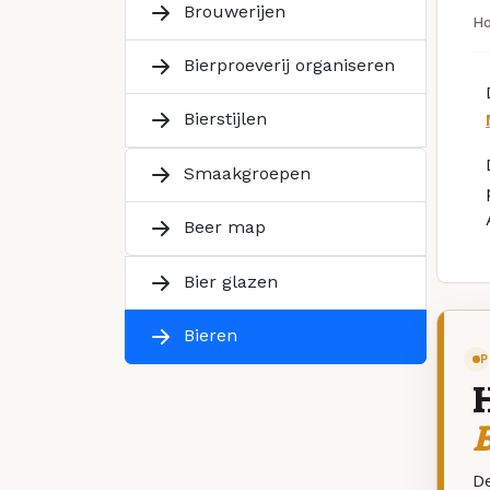
Brouwerijen
H
Bierproeverij organiseren
Bierstijlen
Smaakgroepen
Beer map
Bier glazen
Bieren
P
De